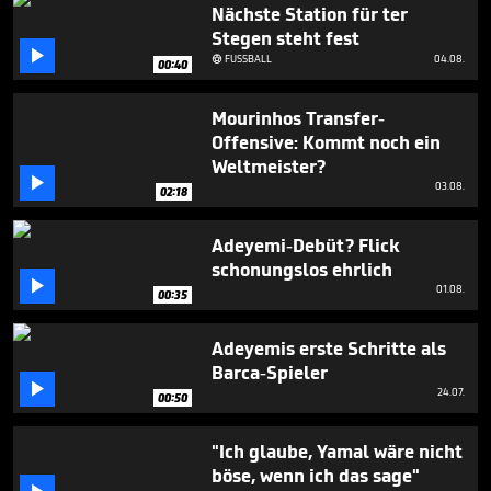
seconds
Nächste Station für ter
Stegen steht fest

FUSSBALL
04.08.

00:40
Mourinhos Transfer-
Offensive: Kommt noch ein
Weltmeister?

03.08.
02:18
Adeyemi-Debüt? Flick
schonungslos ehrlich

01.08.
00:35
Adeyemis erste Schritte als
Barca-Spieler

24.07.
00:50
"Ich glaube, Yamal wäre nicht
böse, wenn ich das sage"