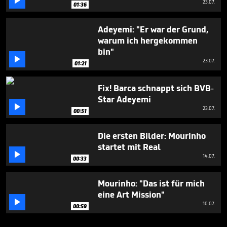

23.07.
01:36
Adeyemi: "Er war der Grund,
warum ich hergekommen
bin"

23.07.
01:21
Fix! Barca schnappt sich BVB-
Star Adeyemi

23.07.
00:51
Die ersten Bilder: Mourinho
startet mit Real

14.07.
00:33
Mourinho: "Das ist für mich
eine Art Mission"

10.07.
00:59