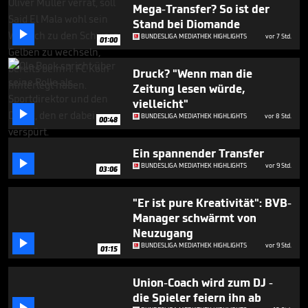
minutes,
Mega-Transfer? So ist der
23
Stand bei Diomande
seconds

BUNDESLIGA MEDIATHEK HIGHLIGHTS
vor 7 Std.
01:00
Druck? "Wenn man die
Zeitung lesen würde,
vielleicht"

BUNDESLIGA MEDIATHEK HIGHLIGHTS
vor 8 Std.
00:48
Ein spannender Transfer

BUNDESLIGA MEDIATHEK HIGHLIGHTS
vor 9 Std.
03:06
"Er ist pure Kreativität": BVB-
Manager schwärmt von
Neuzugang

BUNDESLIGA MEDIATHEK HIGHLIGHTS
vor 9 Std.
01:15
Union-Coach wird zum DJ -
die Spieler feiern ihn ab