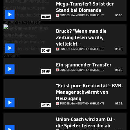
minutes,
Mega-Transfer? So ist der
25
Stand bei Diomande
seconds

BUNDESLIGA MEDIATHEK HIGHLIGHTS
05.08.
01:00
Druck? "Wenn man die
Zeitung lesen würde,
vielleicht"

BUNDESLIGA MEDIATHEK HIGHLIGHTS
05.08.
00:48
Ein spannender Transfer

BUNDESLIGA MEDIATHEK HIGHLIGHTS
05.08.
03:06
"Er ist pure Kreativität": BVB-
Manager schwärmt von
Neuzugang

BUNDESLIGA MEDIATHEK HIGHLIGHTS
05.08.
01:15
Union-Coach wird zum DJ -
die Spieler feiern ihn ab