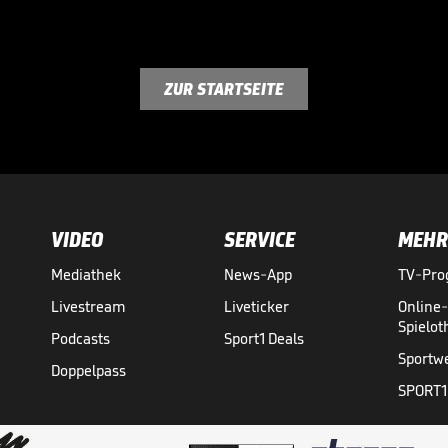
ZUR STARTSEITE
VIDEO
SERVICE
MEHR
Mediathek
News-App
TV-Pr
Livestream
Liveticker
Online
Spielo
Podcasts
Sport1 Deals
Sportw
Doppelpass
SPORT1