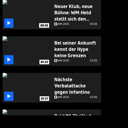
Neuer Klub, neue
Bühne: WM-Held
stellt sich den

Fragen
WM 2026
05.08.
00:36
Bei seiner Ankunft
kennt der Hype
keine Grenzen

WM 2026
03.08.
01:35
Nächste
Verbalattacke
gegen Infantino

WM 2026
02.08.
01:37
Bei WM-Thriller!
England-Star