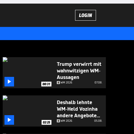
LOGIN
Trump verwirrt mit
wahnwitzigen WM-
Aussagen

WM 2026
07.08.
00:31
Deshalb lehnte
WM-Held Vozinha
andere Angebote

ab
WM 2026
05.08.
02:25