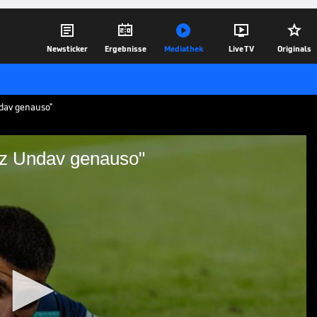





Newsticker
Ergebnisse
Mediathek
Live TV
Originals
ndav genauso"
niz Undav genauso"
 war Deniz Undav genauso"
hweinsteiger und Micky Beisenherz
z Undav und loben dessen
d Entwicklung beim VfB Stuttgart.
13.06.26