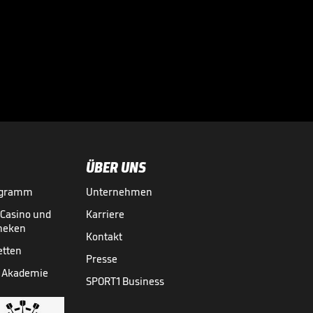
Das hält Tah von
einem WM-Boykott

WM 2026
31.07.
00:45
ÜBER UNS
ogramm
Unternehmen
-Casino und
Karriere
theken
Kontakt
etten
Presse
 Akademie
SPORT1 Business