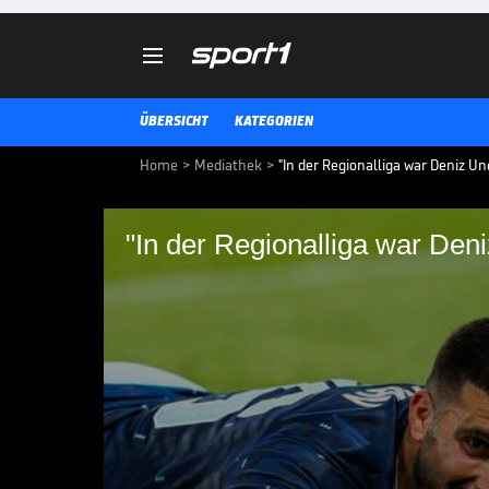

ÜBERSICHT
KATEGORIEN
Home
>
Mediathek
>
"In der Regionalliga war Deniz U
"In der Regionalliga war De
"In der Regionalliga
Die Magenta-Experten Tobias Sc
zeigen sich begeistert von Deni
Spielverständnis, Raumgefühl un
WM 2026