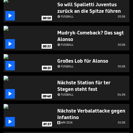
50
So will Spalletti Juventus
seconds
zurück an die Spitze führen

FUSSBALL
05.08.

00:50
Mudryk-Comeback? Das sagt
Alonso

FUSSBALL
05.08.

00:33
Großes Lob für Alonso

FUSSBALL
05.08.

00:23
Nächste Station für ter
Stegen steht fest

FUSSBALL
04.08.

00:40
Nächste Verbalattacke gegen
Infantino

WM 2026
02.08.
01:37