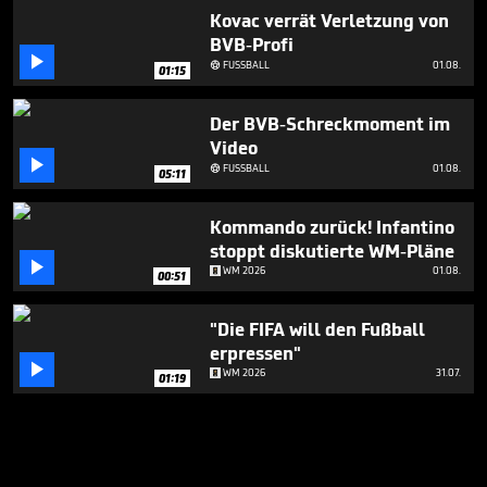
Kovac verrät Verletzung von
BVB-Profi

FUSSBALL
01.08.

01:15
Der BVB-Schreckmoment im
Video

FUSSBALL
01.08.

05:11
Kommando zurück! Infantino
stoppt diskutierte WM-Pläne

WM 2026
01.08.
00:51
"Die FIFA will den Fußball
erpressen"

WM 2026
31.07.
01:19