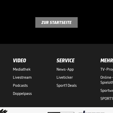
ZUR STARTSEITE
VIDEO
SERVICE
MEHR
Mediathek
News-App
TV-Pr
Livestream
Liveticker
Online
Spielo
Podcasts
Sport1 Deals
Sportw
Doppelpass
SPORT1