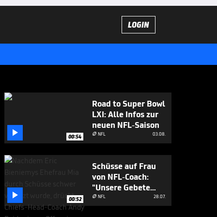
LOGIN
Road to Super Bowl
LXI: Alle Infos zur
neuen NFL-Saison

NFL
03.08.

00:54
Schüsse auf Frau
von NFL-Coach:
"Unsere Gebete

sind bei ihnen"
NFL
28.07.

00:52