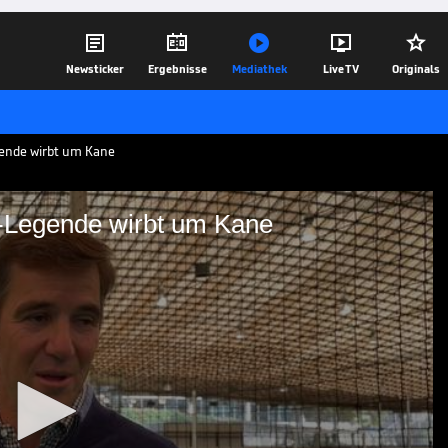





Newsticker
Ergebnisse
Mediathek
Live TV
Originals
gende wirbt um Kane
L-Legende wirbt um Kane
en": NFL-Legende wirbt um
rriet einst, sich eine Karriere als NFL-
 erhält er von Giants-Legende Eli