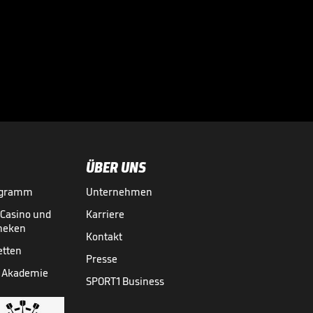
"Er bringt alles
mit, was es
braucht"

NFL
24.04.

02:10
ÜBER UNS
ogramm
Unternehmen
-Casino und
Karriere
theken
Kontakt
etten
Presse
 Akademie
SPORT1 Business