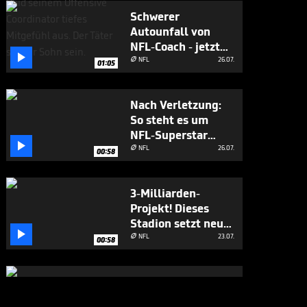
Schwerer
Autounfall von
NFL-Coach - jetzt

gibt's ein Update
NFL
26.07.

01:05
Nach Verletzung:
So steht es um
NFL-Superstar

Mahomes
NFL
26.07.

00:58
3-Milliarden-
Projekt! Dieses
Stadion setzt neue

Maßstäbe
NFL
23.07.

00:58
Die NFL-Champions
zu Besuch in