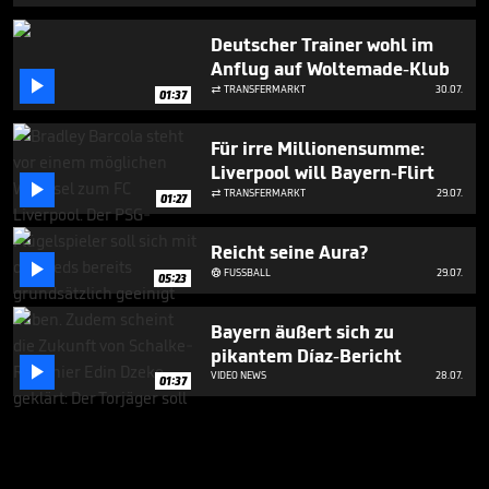
Deutscher Trainer wohl im
Anflug auf Woltemade-Klub

TRANSFERMARKT
30.07.

01:37
Für irre Millionensumme:
Liverpool will Bayern-Flirt

TRANSFERMARKT
29.07.

01:27
Reicht seine Aura?

FUSSBALL
29.07.

05:23
Bayern äußert sich zu
pikantem Díaz-Bericht

VIDEO NEWS
28.07.
01:37