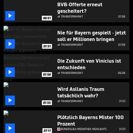
2
BVB-Offerte erneut
minutes,
gescheitert?
46

seconds
TRANSFERMARKT
07.08.

00:51
Nie für Bayern gespielt - jetzt
soll er Millionen bringen

TRANSFERMARKT
07.08.

01:51
Die Zukunft von Vinícius ist
entschieden

TRANSFERMARKT
06.08.

01:58
Wird Asllanis Traum
tatsächlich wahr?

TRANSFERMARKT
31.07.

01:55
Plötzlich Bayerns Mister 100
Prozent

BUNDESLIGA MEDIATHEK HIGHLIGHTS
31.07.
07:17