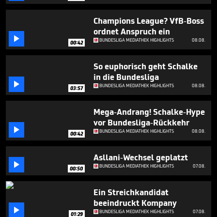
minute,
10
seconds
Champions League? VfB-Boss
ordnet Anspruch ein

BUNDESLIGA MEDIATHEK HIGHLIGHTS
08.08.
00:42
So euphorisch geht Schalke
in die Bundesliga

BUNDESLIGA MEDIATHEK HIGHLIGHTS
08.08.
03:57
Mega-Andrang! Schalke-Hype
vor Bundesliga-Rückkehr

BUNDESLIGA MEDIATHEK HIGHLIGHTS
08.08.
00:42
Asllani-Wechsel geplatzt

BUNDESLIGA MEDIATHEK HIGHLIGHTS
07.08.
00:50
Ein Streichkandidat
beeindruckt Kompany

BUNDESLIGA MEDIATHEK HIGHLIGHTS
07.08.
01:29