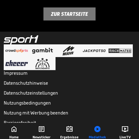
ZUR STARTSEITE
Impressum
Datenschutzhinweise
Datenschutzeinstellungen
Nutzungsbedingungen
Nutzung mit Werbung beenden
Barrierefreiheit





Copyright ©
2026
Sport1 GmbH. Alle Rechte vorbehalten.
Home
Newsticker
Ergebnisse
Mediathek
Live TV