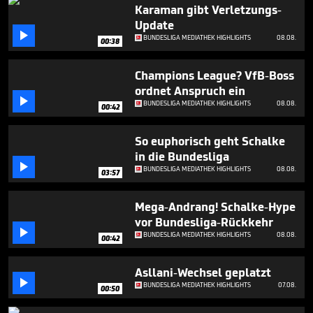
5
Karaman gibt Verletzungs-
minutes,
Update
7

BUNDESLIGA MEDIATHEK HIGHLIGHTS
08.08.
seconds
00:38
Champions League? VfB-Boss
ordnet Anspruch ein

BUNDESLIGA MEDIATHEK HIGHLIGHTS
08.08.
00:42
So euphorisch geht Schalke
in die Bundesliga

BUNDESLIGA MEDIATHEK HIGHLIGHTS
08.08.
03:57
Mega-Andrang! Schalke-Hype
vor Bundesliga-Rückkehr

BUNDESLIGA MEDIATHEK HIGHLIGHTS
08.08.
00:42
Asllani-Wechsel geplatzt

BUNDESLIGA MEDIATHEK HIGHLIGHTS
07.08.
00:50