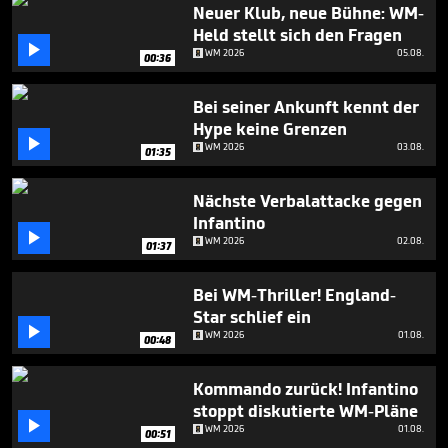
minute,
Neuer Klub, neue Bühne: WM-
7
Held stellt sich den Fragen
seconds

WM 2026
05.08.
00:36
Bei seiner Ankunft kennt der
Hype keine Grenzen

WM 2026
03.08.
01:35
Nächste Verbalattacke gegen
Infantino

WM 2026
02.08.
01:37
Bei WM-Thriller! England-
Star schlief ein

WM 2026
01.08.
00:48
Kommando zurück! Infantino
stoppt diskutierte WM-Pläne

WM 2026
01.08.
00:51