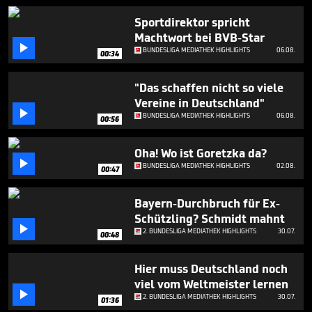
38
seconds
Sportdirektor spricht
Machtwort bei BVB-Star

BUNDESLIGA MEDIATHEK HIGHLIGHTS
06.08.
00:34
"Das schaffen nicht so viele
Vereine in Deutschland"

BUNDESLIGA MEDIATHEK HIGHLIGHTS
06.08.
00:56
Oha! Wo ist Goretzka da?

BUNDESLIGA MEDIATHEK HIGHLIGHTS
02.08.
00:47
Bayern-Durchbruch für Ex-
Schützling? Schmidt mahnt

2. BUNDESLIGA MEDIATHEK HIGHLIGHTS
30.07.
00:48
Hier muss Deutschland noch
viel vom Weltmeister lernen

2. BUNDESLIGA MEDIATHEK HIGHLIGHTS
30.07.
01:36