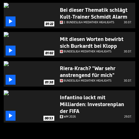
Bei dieser Thematik schlägt
Kult-Trainer Schmidt Alarm

2. BUNDESLIGA MEDIATHEK HIGHLIGHTS
30.07.
01:22
Mit diesen Worten bewirbt
sich Burkardt bei Klopp

BUNDESLIGA MEDIATHEK HIGHLIGHTS
30.07.
01:02
Riera-Krach? "War sehr
anstrengend für mich"

BUNDESLIGA MEDIATHEK HIGHLIGHTS
30.07.
01:30
Infantino lockt mit
Milliarden: Investorenplan
der FIFA

WM 2026
29.07.
00:53