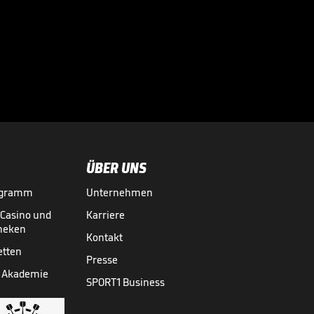
Bei diesen
Superstars
kassierte die

Bundesliga richtig
BUNDESLIGA MEDIATHEK HIGHLIGHTS
07.08.
03:01
ab
ÜBER UNS
ogramm
Unternehmen
-Casino und
Karriere
theken
Kontakt
etten
Presse
 Akademie
SPORT1 Business