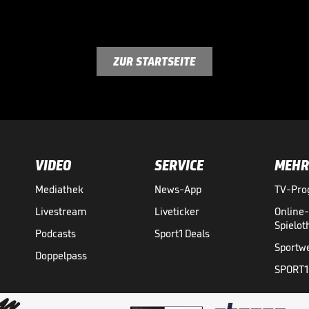
ZUR STARTSEITE
VIDEO
SERVICE
MEHR
Mediathek
News-App
TV-Pr
Livestream
Liveticker
Online
Spielo
Podcasts
Sport1 Deals
Sportw
Doppelpass
SPORT1