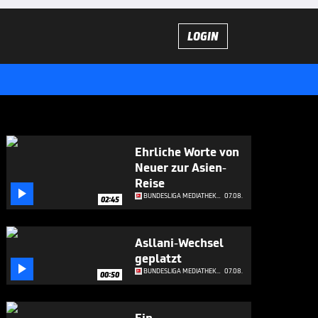
LOGIN
Ehrliche Worte von
Neuer zur Asien-
Reise

BUNDESLIGA MEDIATHEK HIGHLIGHTS
07.08.
02:45
Asllani-Wechsel
geplatzt

BUNDESLIGA MEDIATHEK HIGHLIGHTS
07.08.
00:50