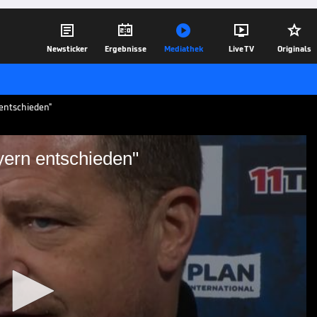





Newsticker
Ergebnisse
Mediathek
Live TV
Originals
 entschieden"
yern entschieden"
en FC Bayern entschieden"
n Goretzka den FC Bayern im Sommer
portvorstand Max Eberl und Teamkollege
31.01.26