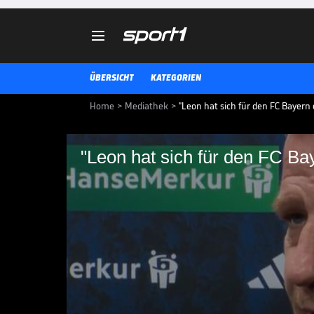

ÜBERSICHT
KATEGORIEN
Home
>
Mediathek
>
"Leon hat sich für den FC Bayern
"Leon hat sich für den FC Ba
"Leon hat sich für d
Nachdem nun klar ist, dass Leo
verlassen wird, reagieren nun S
Manuel Neuer.
BUNDESLIGA MEDIATHEK HIGHLIGHTS