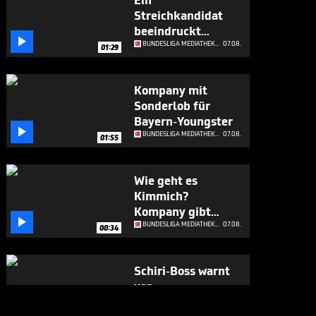
Ein
Streichkandidat
beeindruckt

Kompany
BUNDESLIGA MEDIATHEK HIGHLIGHTS
07.08.
01:29
Kompany mit
Sonderlob für
Bayern-Youngster

BUNDESLIGA MEDIATHEK HIGHLIGHTS
07.08.
01:55
Wie geht es
Kimmich?
Kompany gibt

Update
BUNDESLIGA MEDIATHEK HIGHLIGHTS
07.08.
00:34
Schiri-Boss warnt
vor
Regeländerungen

BUNDESLIGA MEDIATHEK HIGHLIGHTS
07.08.