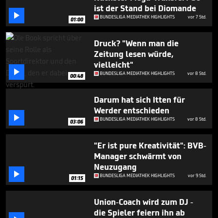
minutes,
ist der Stand bei Diomande
35

BUNDESLIGA MEDIATHEK HIGHLIGHTS
vor 7 Std.
seconds
01:00
Druck? "Wenn man die
Zeitung lesen würde,
vielleicht"

BUNDESLIGA MEDIATHEK HIGHLIGHTS
vor 8 Std.
00:48
Darum hat sich Itten für
Werder entschieden

BUNDESLIGA MEDIATHEK HIGHLIGHTS
vor 8 Std.
03:06
"Er ist pure Kreativität": BVB-
Manager schwärmt von
Neuzugang

BUNDESLIGA MEDIATHEK HIGHLIGHTS
vor 9 Std.
01:15
Union-Coach wird zum DJ -
die Spieler feiern ihn ab