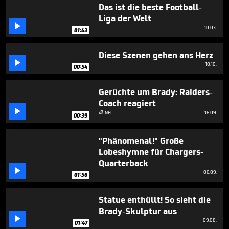
2
Das ist die beste Football-
minutes,
Liga der Welt
40

10.03.
seconds
01:43
Diese Szenen gehen ans Herz

10.10.
00:54
Gerüchte um Brady: Raiders-
Coach reagiert

NFL
16.09.

00:39
"Phänomenal!" Große
Lobeshymne für Chargers-
Quarterback

06.09.
01:56
Statue enthüllt! So sieht die
Brady-Skulptur aus

09.08.
01:47