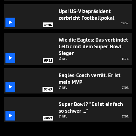
Ups! US-Vizepräsident
zerbricht Footballpokal

15.04.
01:16
Wie die Eagles: Das verbindet
Celtic mit dem Super-Bowl-
Sieger

NFL
11.02.

00:52
Eagles-Coach verrät: Er ist
mein MVP

NFL
27.01.

00:43
Super Bowl? "Es ist einfach
so schwer ..."

NFL
27.01.

00:27