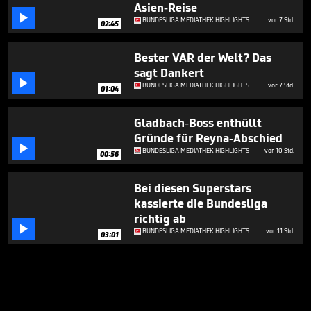
Asien-Reise

BUNDESLIGA MEDIATHEK HIGHLIGHTS
vor 7 Std.
02:45
Bester VAR der Welt? Das
sagt Dankert

BUNDESLIGA MEDIATHEK HIGHLIGHTS
vor 7 Std.
01:04
Gladbach-Boss enthüllt
Gründe für Reyna-Abschied

BUNDESLIGA MEDIATHEK HIGHLIGHTS
vor 10 Std.
00:56
Bei diesen Superstars
kassierte die Bundesliga
richtig ab

BUNDESLIGA MEDIATHEK HIGHLIGHTS
vor 11 Std.
03:01