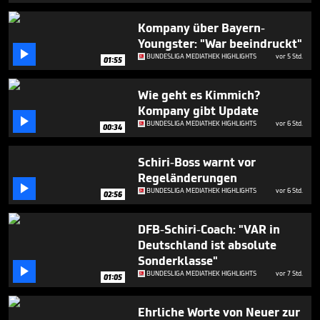
seconds
Kompany über Bayern-
Youngster: "War beeindruckt"

BUNDESLIGA MEDIATHEK HIGHLIGHTS
vor 5 Std.
01:55
Wie geht es Kimmich?
Kompany gibt Update

BUNDESLIGA MEDIATHEK HIGHLIGHTS
vor 6 Std.
00:34
Schiri-Boss warnt vor
Regeländerungen

BUNDESLIGA MEDIATHEK HIGHLIGHTS
vor 6 Std.
02:56
DFB-Schiri-Coach: "VAR in
Deutschland ist absolute
Sonderklasse"

BUNDESLIGA MEDIATHEK HIGHLIGHTS
vor 7 Std.
01:05
Ehrliche Worte von Neuer zur