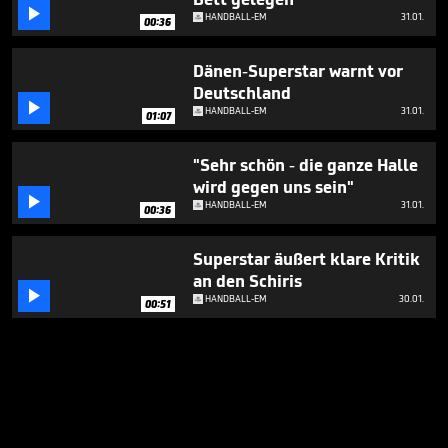

HANDBALL-EM
31.01.
00:36
Dänen-Superstar warnt vor
Deutschland

HANDBALL-EM
31.01.
01:07
"Sehr schön - die ganze Halle
wird gegen uns sein"

HANDBALL-EM
31.01.
00:36
Superstar äußert klare Kritik
an den Schiris

HANDBALL-EM
30.01.
00:51