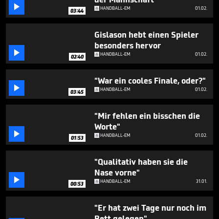
seconds

HANDBALL-EM
01.02.
03:44
Gislason hebt einen Spieler
besonders hervor

HANDBALL-EM
01.02.
02:40
"War ein cooles Finale, oder?"

HANDBALL-EM
01.02.
03:45
"Mir fehlen ein bisschen die
Worte"

HANDBALL-EM
01.02.
01:53
"Qualitativ haben sie die
Nase vorne"

HANDBALL-EM
31.01.
00:53
"Er hat zwei Tage nur noch im
Bett gelegen"