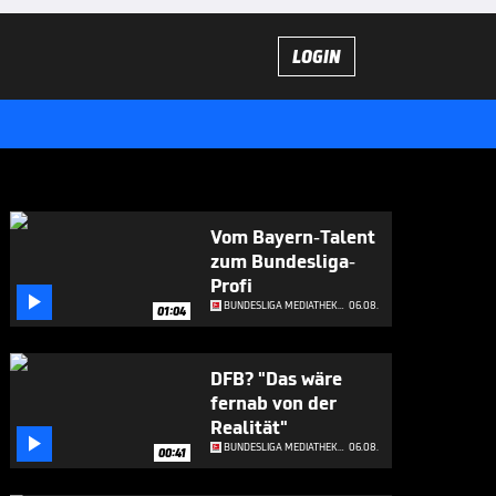
LOGIN
Vom Bayern-Talent
zum Bundesliga-
Profi

BUNDESLIGA MEDIATHEK HIGHLIGHTS
06.08.
01:04
DFB? "Das wäre
fernab von der
Realität"

BUNDESLIGA MEDIATHEK HIGHLIGHTS
06.08.
00:41