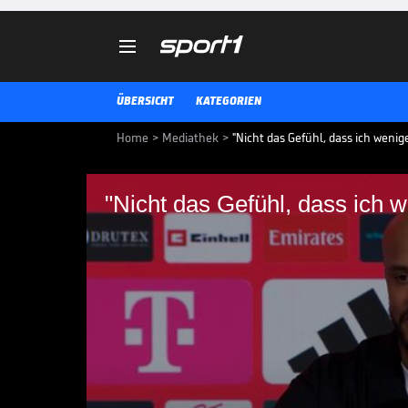

ÜBERSICHT
KATEGORIEN
Home
>
Mediathek
>
"Nicht das Gefühl, dass ich weni
"Nicht das Gefühl, dass ich 
"Nicht das Gefühl, d
muss"
Bayern-Trainer Vincent Kompany
Kader setzten muss, aber auch ka
groß.