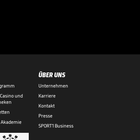
Sportdirektor
spricht Machtwort
bei BVB-Star

BUNDESLIGA MEDIATHEK HIGHLIGHTS
06.08.
00:34
ÜBER UNS
ogramm
Unternehmen
-Casino und
Karriere
theken
Kontakt
etten
Presse
 Akademie
SPORT1 Business