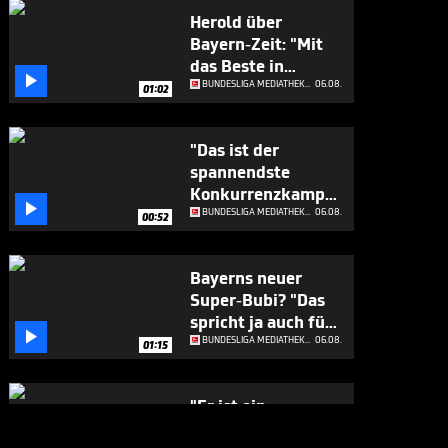
Herold über
Bayern-Zeit: "Mit
das Beste in

Europa"
BUNDESLIGA MEDIATHEK HIGHLIGHTS
06.08.
01:02
"Das ist der
spannendste
Konkurrenzkampf

beim FC Bayern"
BUNDESLIGA MEDIATHEK HIGHLIGHTS
06.08.
00:52
Bayerns neuer
Super-Bubi? "Das
spricht ja auch für

sich"
BUNDESLIGA MEDIATHEK HIGHLIGHTS
06.08.
01:15
"Er ist ein
Geschenk für die