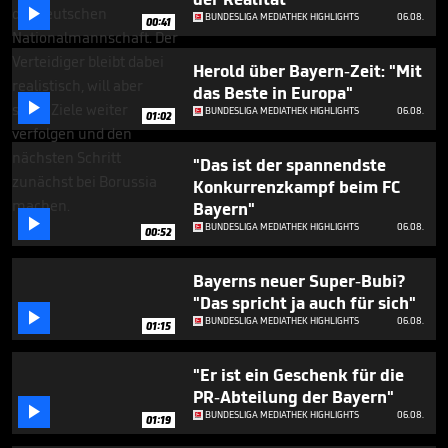
minutes,

BUNDESLIGA MEDIATHEK HIGHLIGHTS
06.08.
38
00:41
seconds
Herold über Bayern-Zeit: "Mit
das Beste in Europa"

BUNDESLIGA MEDIATHEK HIGHLIGHTS
06.08.
01:02
"Das ist der spannendste
Konkurrenzkampf beim FC
Bayern"

BUNDESLIGA MEDIATHEK HIGHLIGHTS
06.08.
00:52
Bayerns neuer Super-Bubi?
"Das spricht ja auch für sich"

BUNDESLIGA MEDIATHEK HIGHLIGHTS
06.08.
01:15
"Er ist ein Geschenk für die
PR-Abteilung der Bayern"

BUNDESLIGA MEDIATHEK HIGHLIGHTS
06.08.
01:19