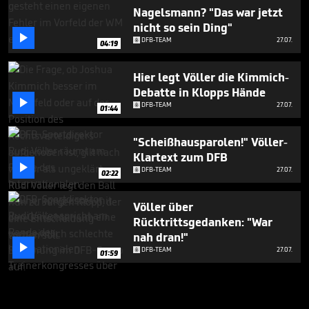
Nagelsmann? "Das war jetzt
nicht so sein Ding"

DFB-TEAM
27.07.
04:19
Hier legt Völler die Kimmich-
Debatte in Klopps Hände

DFB-TEAM
27.07.
01:44
"Scheißhausparolen!" Völler-
Klartext zum DFB

DFB-TEAM
27.07.
02:22
Völler über
Rücktrittsgedanken: "War
nah dran!"

DFB-TEAM
27.07.
01:59