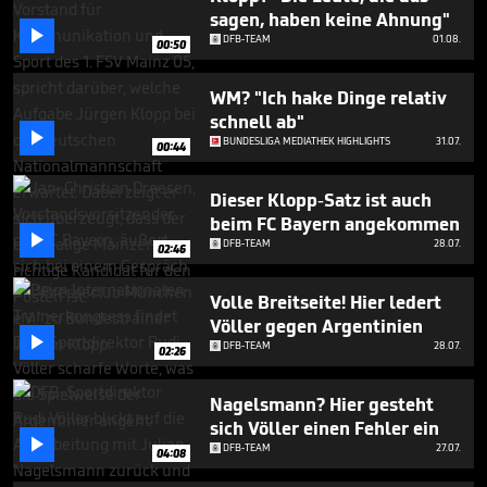
2
sagen, haben keine Ahnung"
minutes,

DFB-TEAM
01.08.
31
00:50
seconds
WM? "Ich hake Dinge relativ
schnell ab"

BUNDESLIGA MEDIATHEK HIGHLIGHTS
31.07.
00:44
Dieser Klopp-Satz ist auch
beim FC Bayern angekommen

DFB-TEAM
28.07.
02:46
Volle Breitseite! Hier ledert
Völler gegen Argentinien

DFB-TEAM
28.07.
02:26
Nagelsmann? Hier gesteht
sich Völler einen Fehler ein

DFB-TEAM
27.07.
04:08