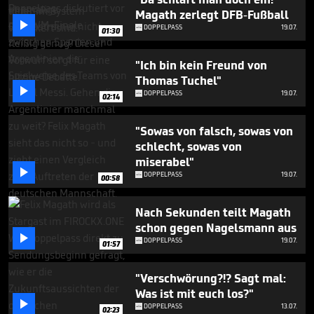
Magath zerlegt DFB-Fußball

DOPPELPASS
19.07.
01:30
"Ich bin kein Freund von
Thomas Tuchel"

DOPPELPASS
19.07.
02:14
"Sowas von falsch, sowas von
schlecht, sowas von
miserabel"

DOPPELPASS
19.07.
00:58
Nach Sekunden teilt Magath
schon gegen Nagelsmann aus

DOPPELPASS
19.07.
01:57
"Verschwörung?!? Sagt mal:
Was ist mit euch los?"

DOPPELPASS
13.07.
02:23