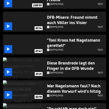
minute,

DOPPELPASS
19.07.
54
2:00:59
seconds
DFB-Misere: Freund nimmt
auch Völler ins Visier

DOPPELPASS
19.07.
01:14
"Toni Kroos hat Nagelsmann
gerettet!"

DOPPELPASS
19.07.
01:47
Diese Brandrede legt den
Finger in die DFB-Wunde

DOPPELPASS
19.07.
01:21
War Nagelsmann faul? Nach
diesem Vorwurf wird's hitzig

DOPPELPASS
19.07.
02:18
"Da schläft man doch ein!"