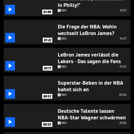
minute,
in Philly!"
35

NBA
25.07.
seconds
01:09
Die Frage der NBA: Wohin
wechselt LeBron James?

NBA
14.07.
01:22
LeBron James verlässt die
Lakers - Das sagen die Fans

NBA
01.07.
02:17
Superstar-Beben in der NBA
bahnt sich an

NBA
30.06.
00:51
Deutsche Talente lassen
NBA-Star Wagner schwärmen

NBA
29.06.
00:55