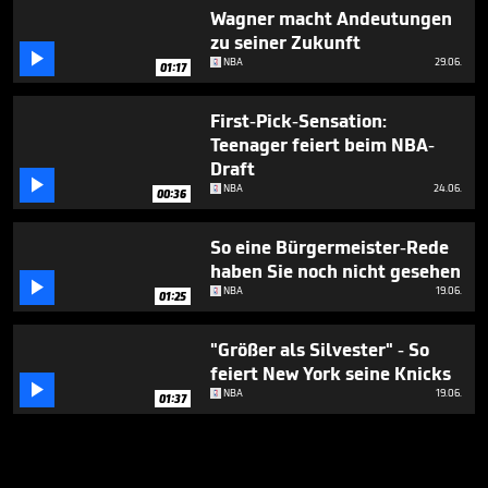
Wagner macht Andeutungen
zu seiner Zukunft

NBA
29.06.
01:17
First-Pick-Sensation:
Teenager feiert beim NBA-
Draft

NBA
24.06.
00:36
So eine Bürgermeister-Rede
haben Sie noch nicht gesehen

NBA
19.06.
01:25
"Größer als Silvester" - So
feiert New York seine Knicks

NBA
19.06.
01:37