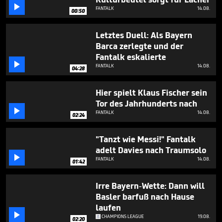
minutes,

FANTALK
14.08.
0
00:50
Letztes Duell: Als Bayern
Barca zerlegte und der
Fantalk eskalierte

FANTALK
14.08.
04:28
Hier spielt Klaus Fischer sein
Tor des Jahrhunderts nach

FANTALK
14.08.
02:24
"Tanzt wie Messi!" Fantalk
adelt Davies nach Traumsolo

FANTALK
14.08.
01:42
Irre Bayern-Wette: Dann will
Basler barfuß nach Hause
laufen

CHAMPIONS LEAGUE
19.08.
02:20