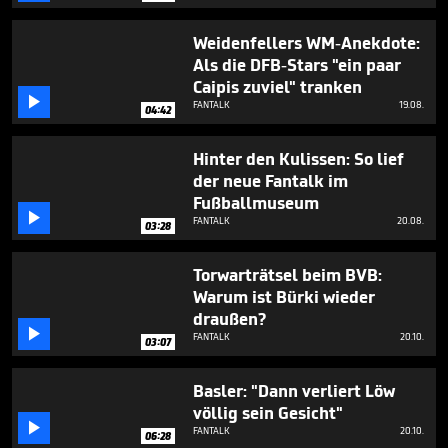
Weidenfellers WM-Anekdote:
Als die DFB-Stars "ein paar
Caipis zuviel" tranken

FANTALK
19.08.
04:42
Hinter den Kulissen: So lief
der neue Fantalk im
Fußballmuseum

FANTALK
20.08.
03:28
Torwarträtsel beim BVB:
Warum ist Bürki wieder
draußen?

FANTALK
20.10.
03:07
Basler: "Dann verliert Löw
völlig sein Gesicht"

FANTALK
20.10.
06:28