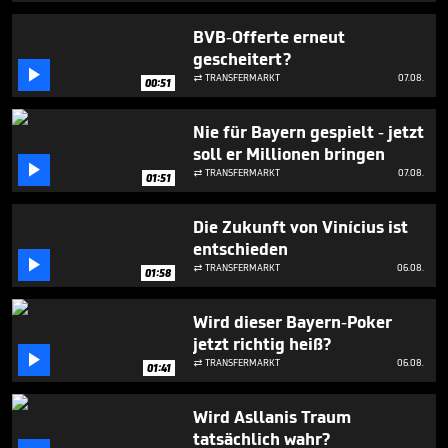
BVB-Offerte erneut
gescheitert?

TRANSFERMARKT
07.08.

00:51
Nie für Bayern gespielt - jetzt
soll er Millionen bringen

TRANSFERMARKT
07.08.

01:51
Die Zukunft von Vinícius ist
entschieden

TRANSFERMARKT
06.08.

01:58
Wird dieser Bayern-Poker
jetzt richtig heiß?

TRANSFERMARKT
06.08.

01:41
Wird Asllanis Traum
tatsächlich wahr?