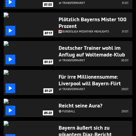

TRANSFERMARKT
31.07.

01:55
Plötzlich Bayerns Mister 100
Prozent

BUNDESLIGA MEDIATHEK HIGHLIGHTS
31.07.
07:17
Deutscher Trainer wohl im
Anflug auf Woltemade-Klub

TRANSFERMARKT
30.07.

01:37
Für irre Millionensumme:
Liverpool will Bayern-Flirt

TRANSFERMARKT
29.07.

01:27
Reicht seine Aura?

FUSSBALL
29.07.

05:23
Bayern äußert sich zu
pikantem Díaz-Bericht