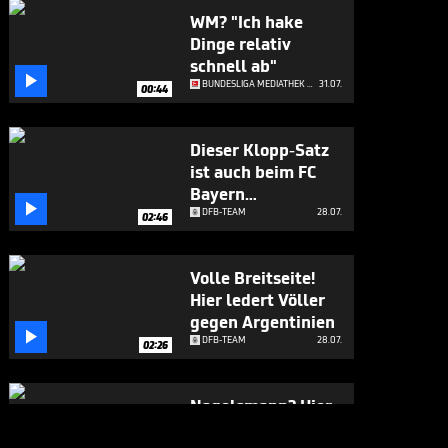
WM? "Ich hake
Dinge relativ
schnell ab"

BUNDESLIGA MEDIATHEK HIGHLIGHTS
31.07.
00:44
Dieser Klopp-Satz
ist auch beim FC
Bayern

angekommen
DFB-TEAM
28.07.
02:46
Volle Breitseite!
Hier ledert Völler
gegen Argentinien

DFB-TEAM
28.07.
02:26
Nagelsmann? Hier
gesteht sich Völler