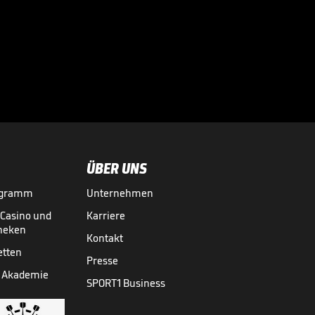
Völler über
Rücktrittsgedanken:
"War nah dran!"

DFB-TEAM
27.07.
01:59
ÜBER UNS
ogramm
Unternehmen
-Casino und
Karriere
theken
Kontakt
etten
Presse
 Akademie
SPORT1 Business