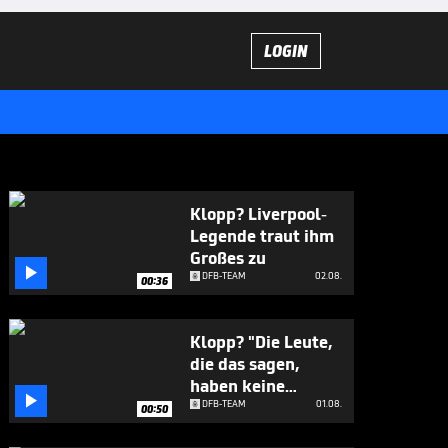
LOGIN
Klopp? Liverpool-
Legende traut ihm
Großes zu

DFB-TEAM
02.08.
00:36
Klopp? "Die Leute,
die das sagen,
haben keine

Ahnung"
DFB-TEAM
01.08.
00:50