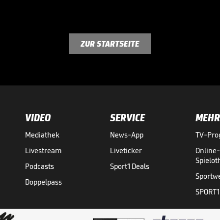
ZUR STARTSEITE
VIDEO
SERVICE
MEHR
Mediathek
News-App
TV-Pr
Livestream
Liveticker
Online
Spielo
Podcasts
Sport1 Deals
Sportw
Doppelpass
SPORT1