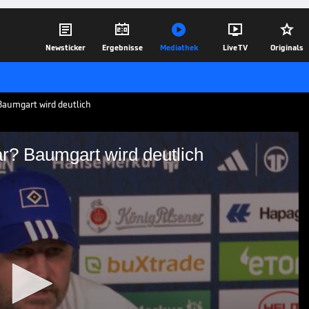





Newsticker
Ergebnisse
Mediathek
Live TV
Originals
Baumgart wird deutlich
r? Baumgart wird deutlich
 HSV-Star? Baumgart wird
ger SV weiterhin wegen eines positiven
wird Trainer Steffen Baumgart deutlich.
29.08.24