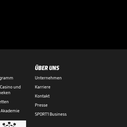
Bayern-Durchbruch
für Ex-Schützling?
Schmidt mahnt

2. BUNDESLIGA MEDIATHEK HIGHLIGHTS
30.07.
00:48
ÜBER UNS
ogramm
Unternehmen
-Casino und
Karriere
theken
Kontakt
etten
Presse
 Akademie
SPORT1 Business