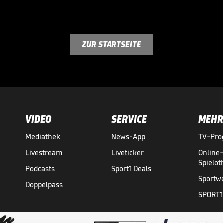
ZUR STARTSEITE
VIDEO
SERVICE
MEHR
Mediathek
News-App
TV-Pr
Livestream
Liveticker
Online
Spielo
Podcasts
Sport1 Deals
Sportw
Doppelpass
SPORT1