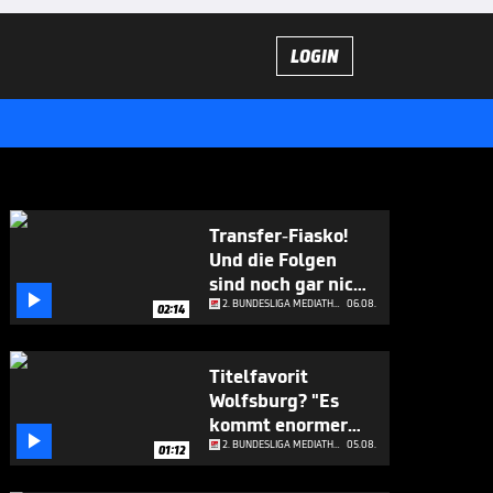
LOGIN
Transfer-Fiasko!
Und die Folgen
sind noch gar nicht

abzusehen
2. BUNDESLIGA MEDIATHEK HIGHLIGHTS
06.08.
02:14
Titelfavorit
Wolfsburg? "Es
kommt enormer

Druck"
2. BUNDESLIGA MEDIATHEK HIGHLIGHTS
05.08.
01:12