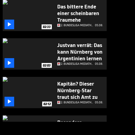
Das bittere Ende
einer scheinbaren
Traumehe

2. BUNDESLIGA MEDIATHEK HIGHLIGHTS
05.08.
02:33
Justvan verrät: Das
kann Nürnberg von
Argentinien lernen

2. BUNDESLIGA MEDIATHEK HIGHLIGHTS
05.08.
02:03
Kapitän? Dieser
Nürnberg-Star
traut sich Amt zu

2. BUNDESLIGA MEDIATHEK HIGHLIGHTS
05.08.
02:12
Besondere
Premiere für St.