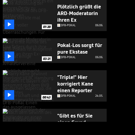
Plötzlich grüßt die
ARD-Moderatorin
ihren Ex

DFB-POKAL
06.06.
01:20
Pokal-Los sorgt für
pure Ekstase

DFB-POKAL
06.06.
03:21
"Triple!" Hier
korrigiert Kane
einen Reporter

DFB-POKAL
24.05.
00:43
"Gibt es für Sie
einen Grund,
Bayern zu

DFB-POKAL
24.05.