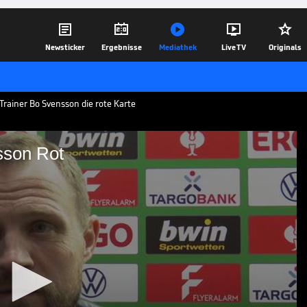





Newsticker
Ergebnisse
Mediathek
Live TV
Originals
-Trainer Bo Svensson die rote Karte
sson Rot
ah Svensson Rot
erte sich in der zweiten Halbzeit
Nach dessen Ansicht nicht angemessen,
og. Anschließend erklärt er den Vorfall.
02.02.23