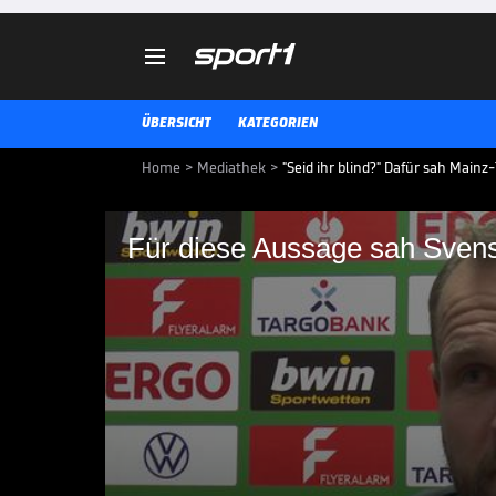

ÜBERSICHT
KATEGORIEN
Home
>
Mediathek
>
"Seid ihr blind?" Dafür sah Mainz
Für diese Aussage sah Sven
Für diese Aussage s
Mainz-Trainer Bo Svensson beschw
vehement beim Schiedsrichter. 
woraufhin Sevensson vom Platz fl
DFB-POKAL