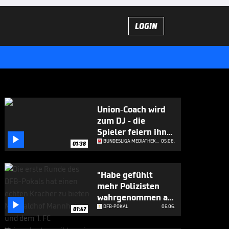
LOGIN
Union-Coach wird
zum DJ - die
Spieler feiern ihn

ab
BUNDESLIGA MEDIATHEK HIGHLIGHTS
05.08.
01:38
"Habe gefühlt
mehr Polizisten
wahrgenommen als

Zuschauer"
DFB-POKAL
06.06.
01:47