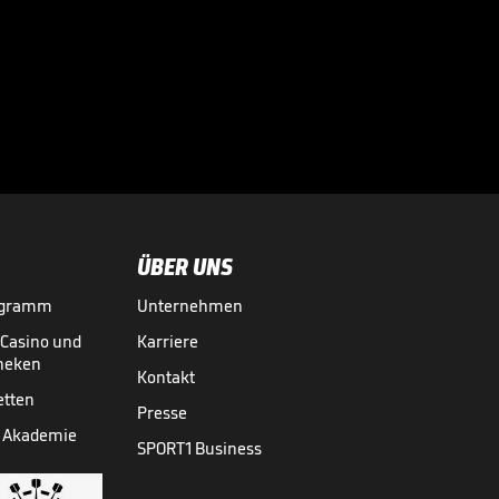
"Für mich klar der
weltbeste
Stürmer"

DFB-POKAL
23.05.
02:08
ÜBER UNS
ogramm
Unternehmen
-Casino und
Karriere
theken
Kontakt
etten
Presse
 Akademie
SPORT1 Business