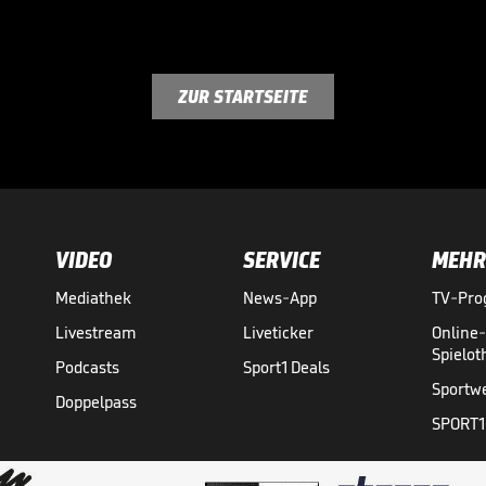
ZUR STARTSEITE
VIDEO
SERVICE
MEHR
Mediathek
News-App
TV-Pr
Livestream
Liveticker
Online
Spielo
Podcasts
Sport1 Deals
Sportw
Doppelpass
SPORT1