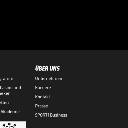
Große Worte nach
Final-Drama!

CHAMPIONS LEAGUE
30.05.
00:43
ÜBER UNS
ogramm
Unternehmen
-Casino und
Karriere
theken
Kontakt
etten
Presse
 Akademie
SPORT1 Business