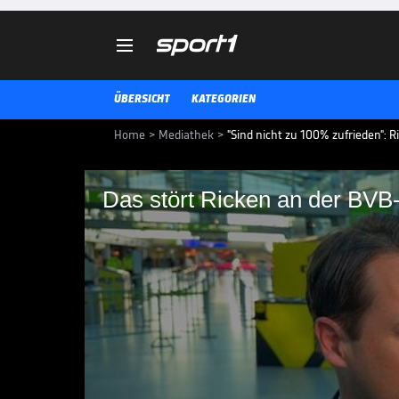

ÜBERSICHT
KATEGORIEN
Home
>
Mediathek
>
"Sind nicht zu 100% zufrieden": 
Das stört Ricken an der BVB
Das stört Ricken an 
Borussia Dortmunds Geschäftsführ
Saison des BVB und lässt durchbli
CHAMPIONS LEAGUE