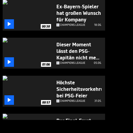
Ex-Bayern-Spieler
hat großen Wunsch
für Kompany

CHAMPIONS LEAGUE
18.06.
00:38
Dieser Moment
lässt den PSG-
Kapitän nicht mehr

los
CHAMPIONS LEAGUE
05.06.
01:06
Höchste
Sicherheitsvorkehrungen
bei PSG-Feier

CHAMPIONS LEAGUE
31.05.
00:57
Der Final-Frust
richtet sich auch an