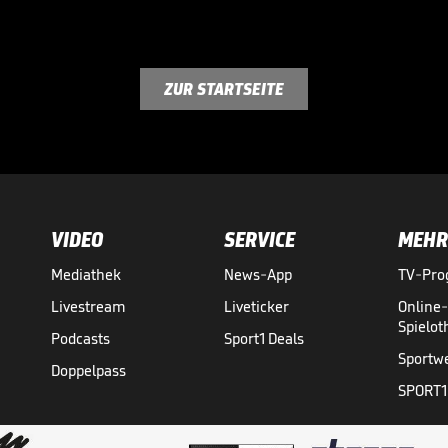
ZUR STARTSEITE
VIDEO
SERVICE
MEHR
Mediathek
News-App
TV-Pr
Livestream
Liveticker
Online
Spielo
Podcasts
Sport1 Deals
Sportw
Doppelpass
SPORT1