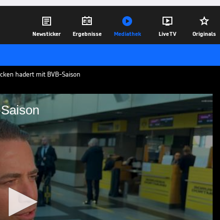





Newsticker
Ergebnisse
Mediathek
Live TV
Originals
Ricken hadert mit BVB-Saison
-Saison
der BVB-Saison
er Sport, Lars Ricken, spricht über die
cken, dass er nicht ganz zufrieden ist.
19.01.26