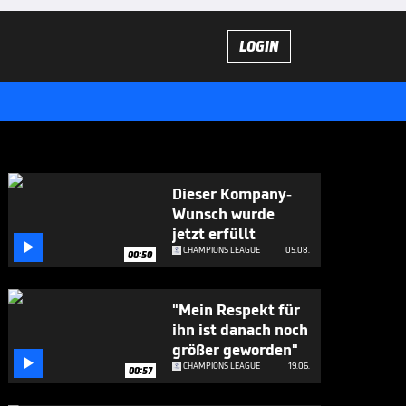
LOGIN
Dieser Kompany-
Wunsch wurde
jetzt erfüllt

CHAMPIONS LEAGUE
05.08.
00:50
"Mein Respekt für
ihn ist danach noch
größer geworden"

CHAMPIONS LEAGUE
19.06.
00:57