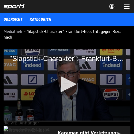


ÜBERSICHT
KATEGORIEN
Mediathek
>
"Slapstick-Charakter": Frankfurt-Boss tritt gegen Riera
nach
"Slapstick-Charakter": Frankfurt-Boss tritt
"Slapstick-Charakter": Frankfurt-Boss tritt gegen Riera nach
gegen Riera nach
Eintracht Frankfurts Vorstandsvorsitzender Axel Hellmann hat auf
einer Pressekonferenz gegen Ex-Trainer Albert Riera ausgeteilt.
BUNDESLIGA MEDIATHEK HIGHLIGHTS
03.06.26
Gehen Leweling und Stiller,
Herr Wehrle?

BUNDESLIGA MEDIATHEK HIGHLIGHTS
08.08.
00:44
0
seconds
of
Karaman gibt Verletzungs-