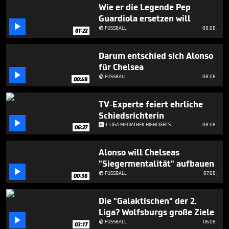
minutes,
Wie er die Legende Pep
53
Guardiola ersetzen will
seconds

FUSSBALL
08.08.

01:22
Darum entschied sich Alonso
für Chelsea

FUSSBALL
08.08.

00:49
TV-Experte feiert ehrliche
Schiedsrichterin

3. LIGA MEDIATHEK HIGHLIGHTS
08.08.
06:27
Alonso will Chelseas
"Siegermentalität" aufbauen

FUSSBALL
07.08.

00:36
Die "Galaktischen" der 2.
Liga? Wolfsburgs große Ziele

FUSSBALL
06.08.

03:17