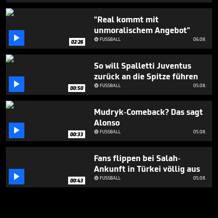
"Real kommt mit
unmoralischem Angebot"

FUSSBALL
06.08.

02:26
So will Spalletti Juventus
zurück an die Spitze führen

FUSSBALL
05.08.

00:50
Mudryk-Comeback? Das sagt
Alonso

FUSSBALL
05.08.

00:33
Fans flippen bei Salah-
Ankunft in Türkei völlig aus

FUSSBALL
05.08.

00:43