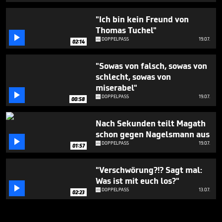
"Ich bin kein Freund von
Thomas Tuchel"

DOPPELPASS
19.07.
02:14
"Sowas von falsch, sowas von
schlecht, sowas von
miserabel"

DOPPELPASS
19.07.
00:58
Nach Sekunden teilt Magath
schon gegen Nagelsmann aus

DOPPELPASS
19.07.
01:57
"Verschwörung?!? Sagt mal:
Was ist mit euch los?"

DOPPELPASS
13.07.
02:23