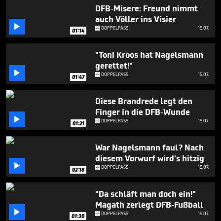
minutes,
DFB-Misere: Freund nimmt
43
auch Völler ins Visier
seconds

DOPPELPASS
19.07.
01:14
"Toni Kroos hat Nagelsmann
gerettet!"

DOPPELPASS
19.07.
01:47
Diese Brandrede legt den
Finger in die DFB-Wunde

DOPPELPASS
19.07.
01:21
War Nagelsmann faul? Nach
diesem Vorwurf wird's hitzig

DOPPELPASS
19.07.
02:18
"Da schläft man doch ein!"
Magath zerlegt DFB-Fußball

DOPPELPASS
19.07.
01:30