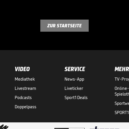
ZUR STARTSEITE
VIDEO
SERVICE
MEHR
Mediathek
News-App
TV-Pr
Livestream
Liveticker
Online
Spielo
Podcasts
Sport1 Deals
Sportw
Doppelpass
SPORT1