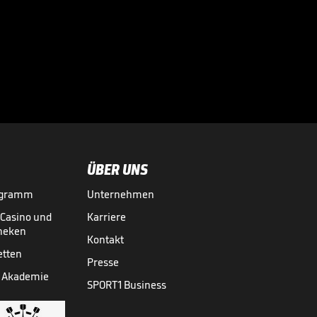
Große Worte nach
Final-Drama!

CHAMPIONS LEAGUE
30.05.
00:43
ÜBER UNS
ogramm
Unternehmen
-Casino und
Karriere
theken
Kontakt
etten
Presse
 Akademie
SPORT1 Business