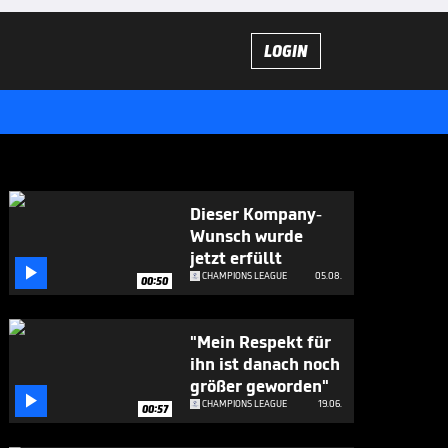
LOGIN
Dieser Kompany-
Wunsch wurde
jetzt erfüllt

CHAMPIONS LEAGUE
05.08.
00:50
"Mein Respekt für
ihn ist danach noch
größer geworden"

CHAMPIONS LEAGUE
19.06.
00:57