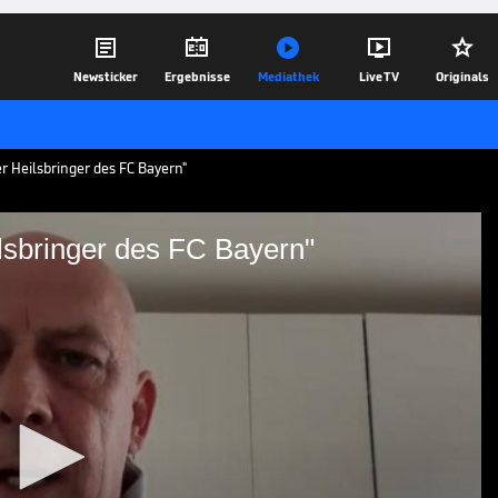





Newsticker
Ergebnisse
Mediathek
Live TV
Originals
r Heilsbringer des FC Bayern"
ilsbringer des FC Bayern"
r der Heilsbringer des FC
larheit gesorgt und bestätigt, dass er
yern erhalten wird. Mario Basler und
erger bewerten in unserer Spotlight-
yers.