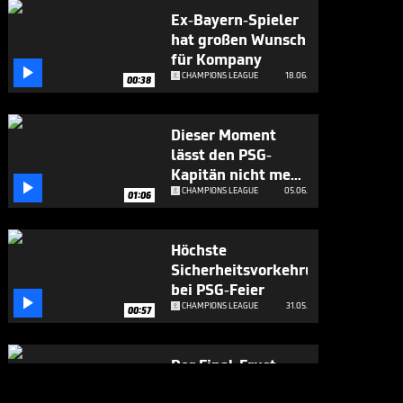
Ex-Bayern-Spieler
hat großen Wunsch
für Kompany

CHAMPIONS LEAGUE
18.06.
00:38
Dieser Moment
lässt den PSG-
Kapitän nicht mehr

los
CHAMPIONS LEAGUE
05.06.
01:06
Höchste
Sicherheitsvorkehrungen
bei PSG-Feier

CHAMPIONS LEAGUE
31.05.
00:57
Der Final-Frust
richtet sich auch an