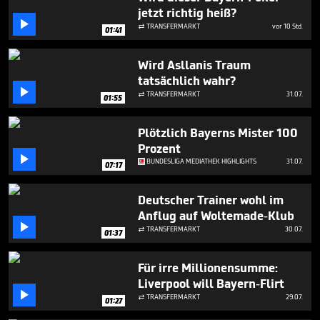
seconds
jetzt richtig heiß?

TRANSFERMARKT
vor 10 Std.

01:41
Wird Asllanis Traum
tatsächlich wahr?

TRANSFERMARKT
31.07.

01:55
Plötzlich Bayerns Mister 100
Prozent

BUNDESLIGA MEDIATHEK HIGHLIGHTS
31.07.
07:17
Deutscher Trainer wohl im
Anflug auf Woltemade-Klub

TRANSFERMARKT
30.07.

01:37
Für irre Millionensumme:
Liverpool will Bayern-Flirt

TRANSFERMARKT
29.07.

01:27