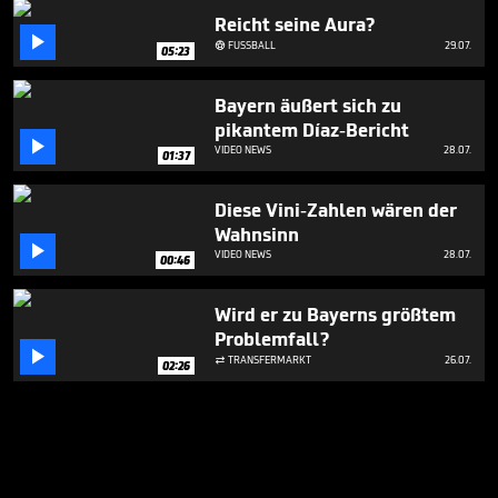
Reicht seine Aura?

FUSSBALL
29.07.

05:23
Bayern äußert sich zu
pikantem Díaz-Bericht

VIDEO NEWS
28.07.
01:37
Diese Vini-Zahlen wären der
Wahnsinn

VIDEO NEWS
28.07.
00:46
Wird er zu Bayerns größtem
Problemfall?

TRANSFERMARKT
26.07.

02:26