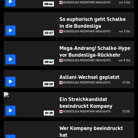

1
BUNDESLIGA MEDIATHEK HIGHLIGHTS
vor 5 Std.
00:44
minute,
47
seconds
So euphorisch geht Schalke
in die Bundesliga

BUNDESLIGA MEDIATHEK HIGHLIGHTS
vor 5 Std.
03:57
Mega-Andrang! Schalke-Hype
vor Bundesliga-Rückkehr

BUNDESLIGA MEDIATHEK HIGHLIGHTS
vor 8 Std.
00:42
Asllani-Wechsel geplatzt

BUNDESLIGA MEDIATHEK HIGHLIGHTS
07.08.
00:50
Ein Streichkandidat
beeindruckt Kompany

BUNDESLIGA MEDIATHEK HIGHLIGHTS
07.08.
01:29
Wer Kompany beeindruckt
hat