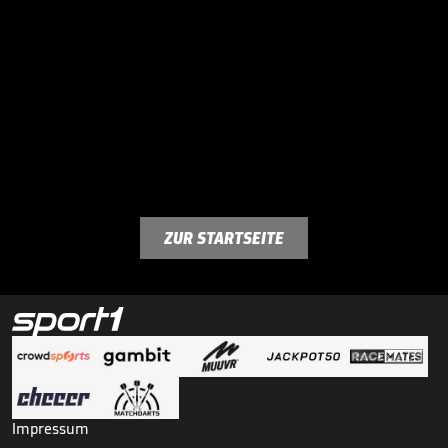
ZUR STARTSEITE
Impressum