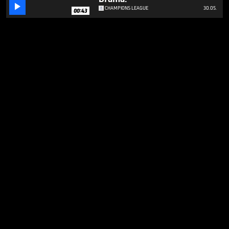

CHAMPIONS LEAGUE
30.05.
00:43