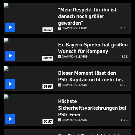
2
minutes,
"Mein Respekt für ihn ist
34
danach noch größer
seconds
geworden"

CHAMPIONS LEAGUE
19.06.
00:57
Ex-Bayern-Spieler hat großen
Wunsch für Kompany

CHAMPIONS LEAGUE
18.06.
00:38
Dieser Moment lässt den
PSG-Kapitän nicht mehr los

CHAMPIONS LEAGUE
05.06.
01:06
Höchste
Sicherheitsvorkehrungen bei
PSG-Feier

CHAMPIONS LEAGUE
31.05.
00:57