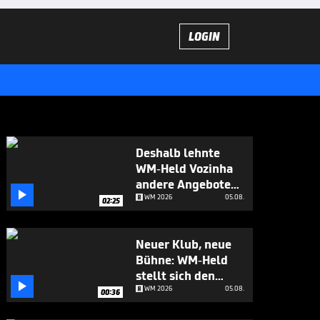
LOGIN
Deshalb lehnte
WM-Held Vozinha
andere Angebote

ab
WM 2026
05.08.
02:25
Neuer Klub, neue
Bühne: WM-Held
stellt sich den

Fragen
WM 2026
05.08.
00:36