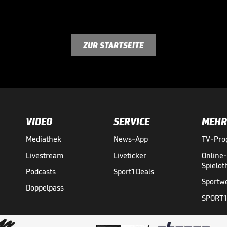
ZUR STARTSEITE
VIDEO
SERVICE
MEHR
Mediathek
News-App
TV-Pr
Livestream
Liveticker
Online
Spielo
Podcasts
Sport1 Deals
Sportw
Doppelpass
SPORT1