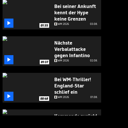
Bei seiner Ankunft
kennt der Hype
keine Grenzen

WM 2026
03.08.
01:35
Nächste
Verbalattacke
gegen Infantino

WM 2026
02.08.
01:37
Bei WM-Thriller!
England-Star
schlief ein

WM 2026
01.08.
00:48
Kommando zurück!
Infantino stoppt