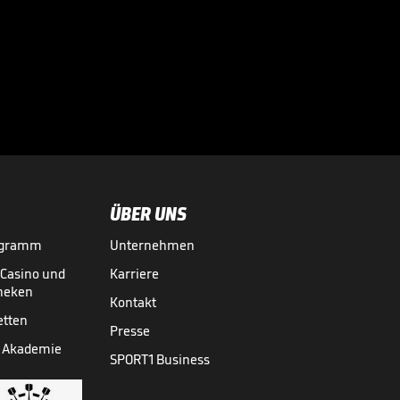
eine Warnung fast
nicht

WM 2026
31.07.
00:41
ÜBER UNS
ogramm
Unternehmen
-Casino und
Karriere
theken
Kontakt
etten
Presse
 Akademie
SPORT1 Business