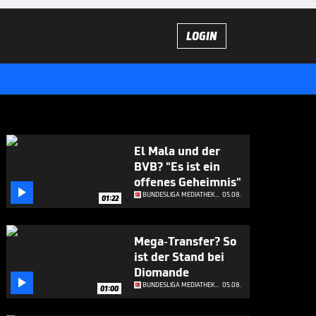
LOGIN
El Mala und der
BVB? "Es ist ein
offenes Geheimnis"

BUNDESLIGA MEDIATHEK HIGHLIGHTS
05.08.
01:22
Mega-Transfer? So
ist der Stand bei
Diomande

BUNDESLIGA MEDIATHEK HIGHLIGHTS
05.08.
01:00