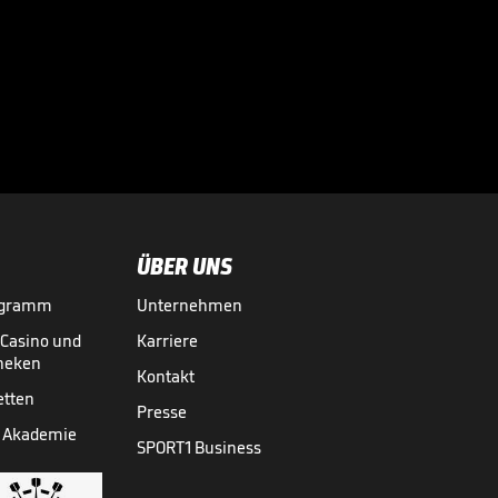
"Ich habe noch
Hunger!"

BUNDESLIGA MEDIATHEK HIGHLIGHTS
04.08.
01:22
ÜBER UNS
ogramm
Unternehmen
-Casino und
Karriere
theken
Kontakt
etten
Presse
 Akademie
SPORT1 Business