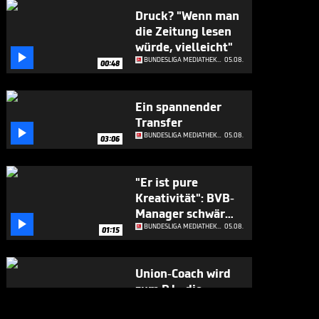
Druck? "Wenn man
die Zeitung lesen
würde, vielleicht"

BUNDESLIGA MEDIATHEK HIGHLIGHTS
05.08.
00:48
Ein spannender
Transfer

BUNDESLIGA MEDIATHEK HIGHLIGHTS
05.08.
03:06
"Er ist pure
Kreativität": BVB-
Manager schwärmt

von Neuzugang
BUNDESLIGA MEDIATHEK HIGHLIGHTS
05.08.
01:15
Union-Coach wird
zum DJ - die
Spieler feiern ihn

BUNDESLIGA MEDIATHEK HIGHLIGHTS
05.08.