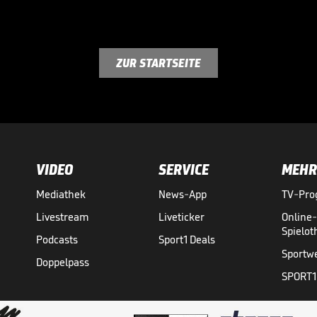
ZUR STARTSEITE
VIDEO
SERVICE
MEHR
Mediathek
News-App
TV-Pr
Livestream
Liveticker
Online
Spielo
Podcasts
Sport1 Deals
Sportw
Doppelpass
SPORT1