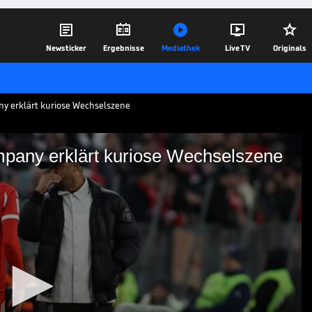





Newsticker
Ergebnisse
Mediathek
Live TV
Originals
ny erklärt kuriose Wechselszene
ompany erklärt kuriose Wechselszene
ten": Kompany erklärt
e
und Leon Goretzka bereits früher das
hickte Vincent Kompany beide nach dem
d erklärte anschließend, wieso.