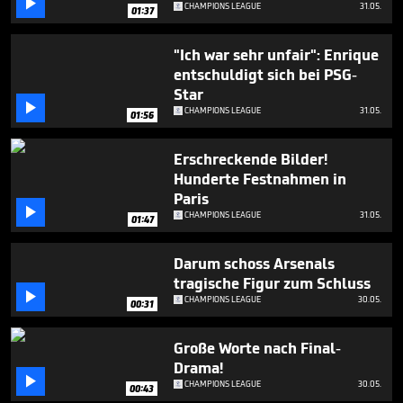

CHAMPIONS LEAGUE
31.05.
01:37
"Ich war sehr unfair": Enrique
entschuldigt sich bei PSG-
Star

CHAMPIONS LEAGUE
31.05.
01:56
Erschreckende Bilder!
Hunderte Festnahmen in
Paris

CHAMPIONS LEAGUE
31.05.
01:47
Darum schoss Arsenals
tragische Figur zum Schluss

CHAMPIONS LEAGUE
30.05.
00:31
Große Worte nach Final-
Drama!

CHAMPIONS LEAGUE
30.05.
00:43