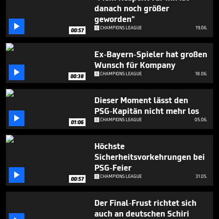
minutes,
danach noch größer
15
geworden"
seconds

CHAMPIONS LEAGUE
19.06.
00:57
Ex-Bayern-Spieler hat großen
Wunsch für Kompany

CHAMPIONS LEAGUE
18.06.
00:38
Dieser Moment lässt den
PSG-Kapitän nicht mehr los

CHAMPIONS LEAGUE
05.06.
01:06
Höchste
Sicherheitsvorkehrungen bei
PSG-Feier

CHAMPIONS LEAGUE
31.05.
00:57
Der Final-Frust richtet sich
auch an deutschen Schiri