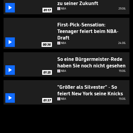
zu seiner Zukunft

NBA
29.06.
01:17
First-Pick-Sensation:
Teenager feiert beim NBA-
Draft

NBA
24.06.
00:36
So eine Bürgermeister-Rede
haben Sie noch nicht gesehen

NBA
19.06.
01:25
"Größer als Silvester" - So
feiert New York seine Knicks

NBA
19.06.
01:37