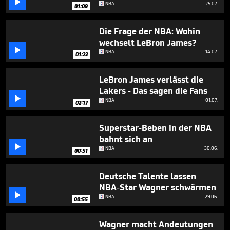

minute,
NBA
25.07.
01:09
29
seconds
Die Frage der NBA: Wohin
wechselt LeBron James?

NBA
14.07.
01:22
LeBron James verlässt die
Lakers - Das sagen die Fans

NBA
01.07.
02:17
Superstar-Beben in der NBA
bahnt sich an

NBA
30.06.
00:51
Deutsche Talente lassen
NBA-Star Wagner schwärmen

NBA
29.06.
00:55
Wagner macht Andeutungen