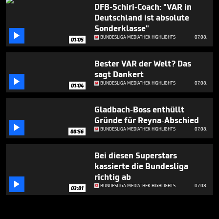
DFB-Schiri-Coach: "VAR in
Deutschland ist absolute
Sonderklasse"

BUNDESLIGA MEDIATHEK HIGHLIGHTS
07.08.
01:05
Bester VAR der Welt? Das
sagt Dankert

BUNDESLIGA MEDIATHEK HIGHLIGHTS
07.08.
01:04
Gladbach-Boss enthüllt
Gründe für Reyna-Abschied

BUNDESLIGA MEDIATHEK HIGHLIGHTS
07.08.
00:56
Bei diesen Superstars
kassierte die Bundesliga
richtig ab

BUNDESLIGA MEDIATHEK HIGHLIGHTS
07.08.
03:01