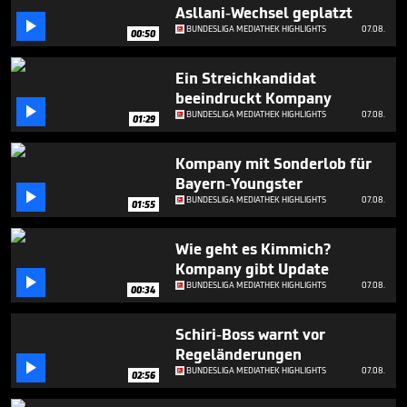
1
Asllani-Wechsel geplatzt
minute,

BUNDESLIGA MEDIATHEK HIGHLIGHTS
07.08.
00:50
44
seconds
Ein Streichkandidat
beeindruckt Kompany

BUNDESLIGA MEDIATHEK HIGHLIGHTS
07.08.
01:29
Kompany mit Sonderlob für
Bayern-Youngster

BUNDESLIGA MEDIATHEK HIGHLIGHTS
07.08.
01:55
Wie geht es Kimmich?
Kompany gibt Update

BUNDESLIGA MEDIATHEK HIGHLIGHTS
07.08.
00:34
Schiri-Boss warnt vor
Regeländerungen

BUNDESLIGA MEDIATHEK HIGHLIGHTS
07.08.
02:56