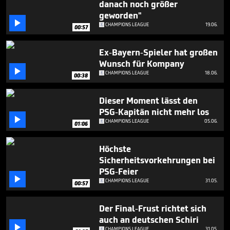
danach noch größer
2
minutes,
geworden"
39

CHAMPIONS LEAGUE
19.06.
00:57
seconds
Ex-Bayern-Spieler hat großen
Wunsch für Kompany

CHAMPIONS LEAGUE
18.06.
00:38
Dieser Moment lässt den
PSG-Kapitän nicht mehr los

CHAMPIONS LEAGUE
05.06.
01:06
Höchste
Sicherheitsvorkehrungen bei
PSG-Feier

CHAMPIONS LEAGUE
31.05.
00:57
Der Final-Frust richtet sich
auch an deutschen Schiri

CHAMPIONS LEAGUE
31.05.