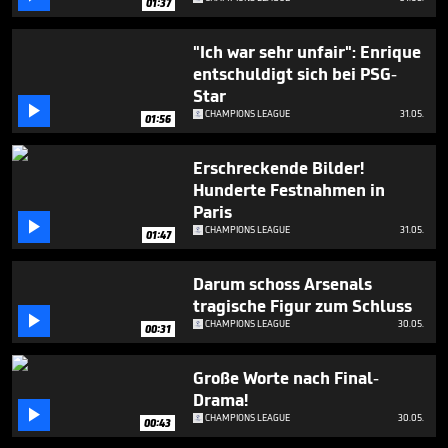
01:37
"Ich war sehr unfair": Enrique
entschuldigt sich bei PSG-
Star

CHAMPIONS LEAGUE
31.05.
01:56
Erschreckende Bilder!
Hunderte Festnahmen in
Paris

CHAMPIONS LEAGUE
31.05.
01:47
Darum schoss Arsenals
tragische Figur zum Schluss

CHAMPIONS LEAGUE
30.05.
00:31
Große Worte nach Final-
Drama!

CHAMPIONS LEAGUE
30.05.
00:43