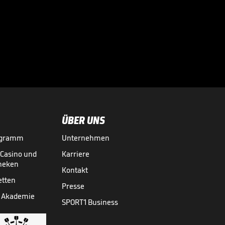
Völler über
Rücktrittsgedanken:
"War nah dran!"

DFB-TEAM
27.07.
01:59
ÜBER UNS
ogramm
Unternehmen
-Casino und
Karriere
theken
Kontakt
etten
Presse
 Akademie
SPORT1 Business