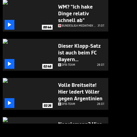
WM? "Ich hake
Dinge relativ
schnell ab"

BUNDESLIGA MEDIATHEK HIGHLIGHTS
31.07.
00:44
Dieser Klopp-Satz
ist auch beim FC
Bayern

angekommen
DFB-TEAM
28.07.
02:46
Volle Breitseite!
Hier ledert Völler
gegen Argentinien

DFB-TEAM
28.07.
02:26
Nagelsmann? Hier
gesteht sich Völler