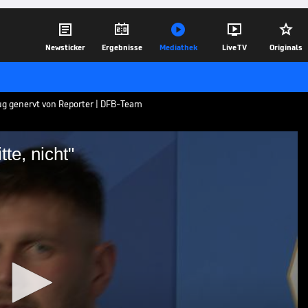





Newsticker
Ergebnisse
Mediathek
Live TV
Originals
krug genervt von Reporter | DFB-Team
te, nicht"
rage? Bitte, nicht"
 heiß begehrt. Niclas Füllkrug reagiert
 aktuellen Bundestrainer lieber als
24.03.24