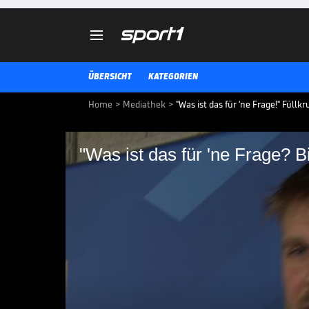

ÜBERSICHT
KATEGORIEN
Home
>
Mediathek
>
"Was ist das für 'ne Frage!" Füll
"Was ist das für 'ne Frage? Bit
"Was ist das für 'ne F
Julian Nagelsmann ist als Trainer
genervt auf die Frage, wo er den
Trainer hätte.
DFB-TEAM