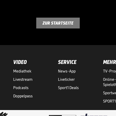
ZUR STARTSEITE
VIDEO
SERVICE
MEHR
Mediathek
News-App
TV-Pr
Livestream
Liveticker
Online
Spielo
Podcasts
Sport1 Deals
Sportw
Doppelpass
SPORT1