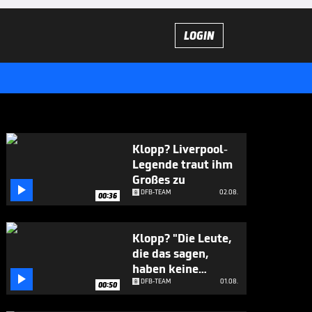
LOGIN
Klopp? Liverpool-
Legende traut ihm
Großes zu

DFB-TEAM
02.08.
00:36
Klopp? "Die Leute,
die das sagen,
haben keine

Ahnung"
DFB-TEAM
01.08.
00:50