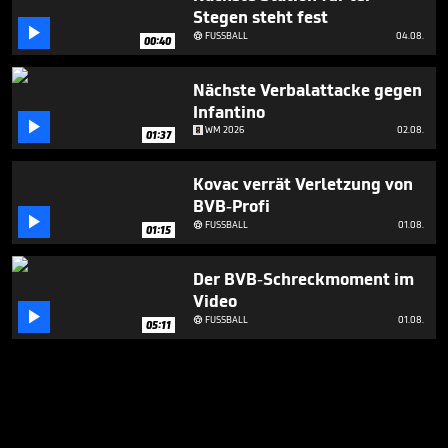
Stegen steht fest

FUSSBALL
04.08.

00:40
Nächste Verbalattacke gegen
Infantino

WM 2026
02.08.
01:37
Kovac verrät Verletzung von
BVB-Profi

FUSSBALL
01.08.

01:15
Der BVB-Schreckmoment im
Video

FUSSBALL
01.08.

05:11