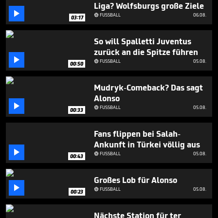
seconds
Liga? Wolfsburgs große Ziele

FUSSBALL
06.08.

03:17
So will Spalletti Juventus
zurück an die Spitze führen

FUSSBALL
05.08.

00:50
Mudryk-Comeback? Das sagt
Alonso

FUSSBALL
05.08.

00:33
Fans flippen bei Salah-
Ankunft in Türkei völlig aus

FUSSBALL
05.08.

00:43
Großes Lob für Alonso

FUSSBALL
05.08.

00:23
Nächste Station für ter