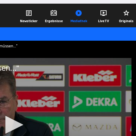





Newsticker
Ergebnisse
Mediathek
Live TV
Originals
müssen...“
en...“
en müssen...“
derborn trennen sich im Hinspiel der
eigt sich wenig überrascht vom
22.05.26