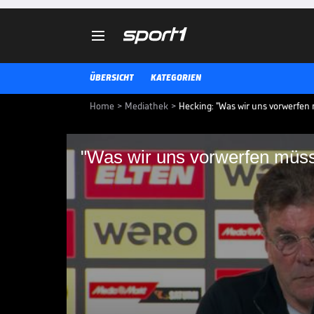

ÜBERSICHT
KATEGORIEN
Home
>
Mediathek
>
Hecking: "Was wir uns vorwerfen 
"Was wir uns vorwerfen müss
"Was wir uns vorwerf
Der VfL Wolfsburg und der SC Pa
Relegation 0:0. Dieter Hecking z
Spielverlauf.