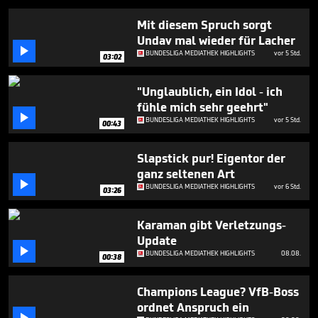
minutes,
53
Mit diesem Spruch sorgt
seconds
Undav mal wieder für Lacher

BUNDESLIGA MEDIATHEK HIGHLIGHTS
vor 5 Std.
03:02
"Unglaublich, ein Idol - ich
fühle mich sehr geehrt"

BUNDESLIGA MEDIATHEK HIGHLIGHTS
vor 5 Std.
00:43
Slapstick pur! Eigentor der
ganz seltenen Art

BUNDESLIGA MEDIATHEK HIGHLIGHTS
vor 6 Std.
03:26
Karaman gibt Verletzungs-
Update

BUNDESLIGA MEDIATHEK HIGHLIGHTS
08.08.
00:38
Champions League? VfB-Boss
ordnet Anspruch ein