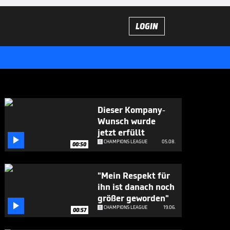
LOGIN
Dieser Kompany-
Wunsch wurde
jetzt erfüllt

CHAMPIONS LEAGUE
05.08.
00:50
"Mein Respekt für
ihn ist danach noch
größer geworden"

CHAMPIONS LEAGUE
19.06.
00:57