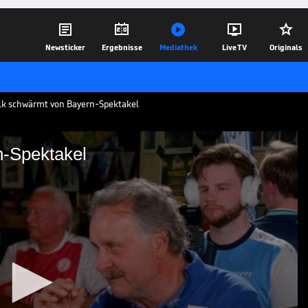





Newsticker
Ergebnisse
Mediathek
Live TV
Originals
alk schwärmt von Bayern-Spektakel
n-Spektakel
n Bayern-Spektakel
egeistert vom Bayern-Spektakel gegen
perte Peter Neururer kommt dabei aus
28.04.26