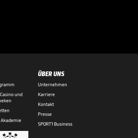
Große Worte nach
Final-Drama!

CHAMPIONS LEAGUE
30.05.
00:43
ÜBER UNS
ogramm
Unternehmen
-Casino und
Karriere
theken
Kontakt
etten
Presse
 Akademie
SPORT1 Business