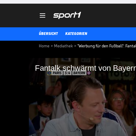

ÜBERSICHT
KATEGORIEN
Home
>
Mediathek
>
"Werbung für den Fußball": Fant
Fantalk schwärmt von Bayer
Fantalk schwärmt vo
Der SPORT1-Fantalk zeigt sich b
Paris Saint-Germain. SPORT1-Ex
dem Staunen kaum heraus.
CHAMPIONS LEAGUE