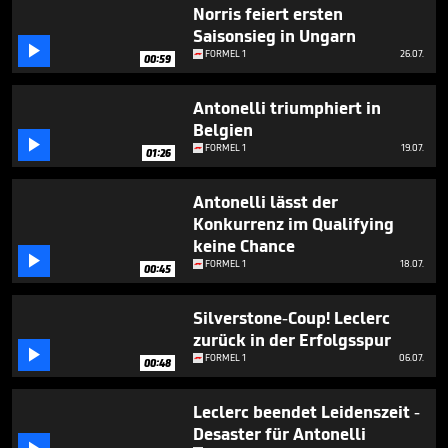
1
Norris feiert ersten
minute,
Saisonsieg in Ungarn
34

FORMEL 1
26.07.
seconds
00:59
Antonelli triumphiert in
Belgien

FORMEL 1
19.07.
01:26
Antonelli lässt der
Konkurrenz im Qualifying
keine Chance

FORMEL 1
18.07.
00:45
Silverstone-Coup! Leclerc
zurück in der Erfolgsspur

FORMEL 1
06.07.
00:48
Leclerc beendet Leidenszeit -
Desaster für Antonelli