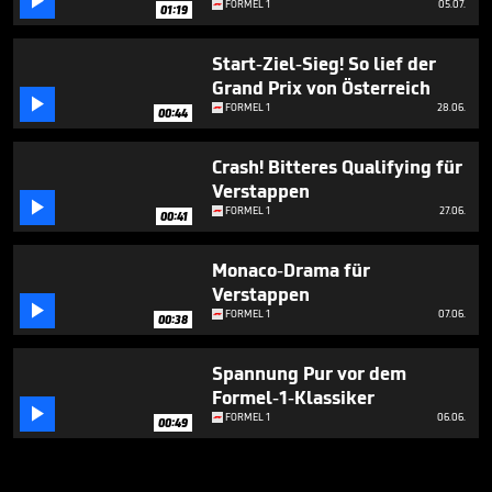

FORMEL 1
05.07.
01:19
Start-Ziel-Sieg! So lief der
Grand Prix von Österreich

FORMEL 1
28.06.
00:44
Crash! Bitteres Qualifying für
Verstappen

FORMEL 1
27.06.
00:41
Monaco-Drama für
Verstappen

FORMEL 1
07.06.
00:38
Spannung Pur vor dem
Formel-1-Klassiker

FORMEL 1
06.06.
00:49