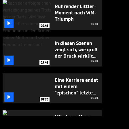
Rührender Littler-
Moment nach WM-
Triumph

04.01.
00:48
In diesen Szenen
zeigt sich, wie groß
der Druck wirklich

war
04.01.
03:43
Eine Karriere endet
mit einem
"epischen" letzten

Moment
04.01.
01:30
Mit einem Mega-
Finish vollendet