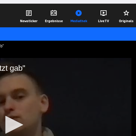





Newsticker
Ergebnisse
Mediathek
Live TV
Originals
ab"
tzt gab"
s bis jetzt gab"
as hohe Preisgeld bei der WM eine Chance
27.11.25