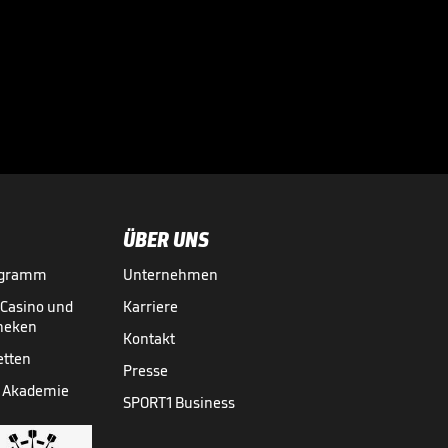
Magischer Littler-
Moment im Finale

03.01.
00:36
ÜBER UNS
ogramm
Unternehmen
-Casino und
Karriere
theken
Kontakt
etten
Presse
 Akademie
SPORT1 Business