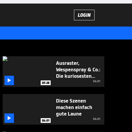
LOGIN
Ausraster,
Wespenspray & Co.:
Die kuriosesten

WM-Momente
04.01.
05:26
Diese Szenen
machen einfach
gute Laune

04.01.
04:01