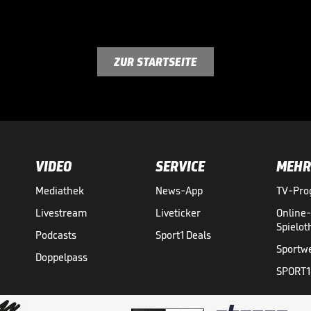
ZUR STARTSEITE
VIDEO
SERVICE
MEHR
Mediathek
News-App
TV-Pr
Livestream
Liveticker
Online
Spielo
Podcasts
Sport1 Deals
Sportw
Doppelpass
SPORT1