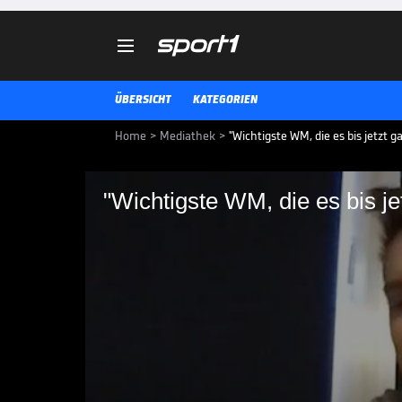

ÜBERSICHT
KATEGORIEN
Home
>
Mediathek
>
"Wichtigste WM, die es bis jetzt g
"Wichtigste WM, die es bis je
"Wichtigste WM, die e
Ricardo Pietreczko erklärt, ob d
oder Bürde für ihn ist.