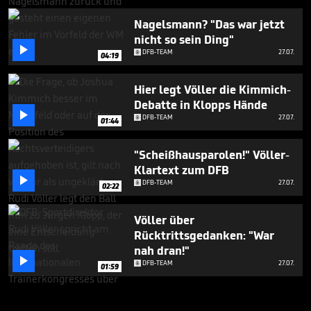
Nagelsmann? "Das war jetzt
nicht so sein Ding"

DFB-TEAM
27.07.
04:19
Hier legt Völler die Kimmich-
Debatte in Klopps Hände

DFB-TEAM
27.07.
01:44
"Scheißhausparolen!" Völler-
Klartext zum DFB

DFB-TEAM
27.07.
02:22
Völler über
Rücktrittsgedanken: "War
nah dran!"

DFB-TEAM
27.07.
01:59