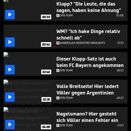
minute,
Klopp? "Die Leute, die das
9
sagen, haben keine Ahnung"
seconds

DFB-TEAM
01.08.
00:50
WM? "Ich hake Dinge relativ
schnell ab"

BUNDESLIGA MEDIATHEK HIGHLIGHTS
31.07.
00:44
Dieser Klopp-Satz ist auch
beim FC Bayern angekommen

DFB-TEAM
28.07.
02:46
Volle Breitseite! Hier ledert
Völler gegen Argentinien

DFB-TEAM
28.07.
02:26
Nagelsmann? Hier gesteht
sich Völler einen Fehler ein

DFB-TEAM
27.07.
04:08