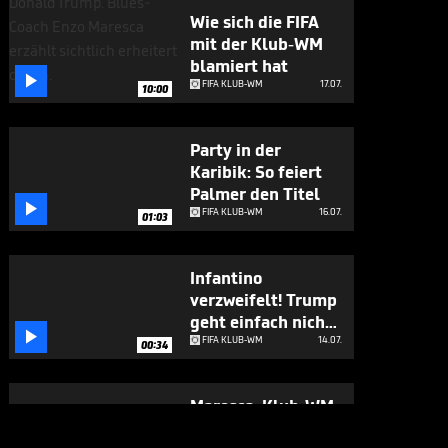
Wie sich die FIFA
mit der Klub-WM
blamiert hat

FIFA KLUB-WM
17.07.
10:00
Party in der
Karibik: So feiert
Palmer den Titel

FIFA KLUB-WM
16.07.
01:03
Infantino
verzweifelt! Trump
geht einfach nicht

weg
FIFA KLUB-WM
14.07.
00:34
Maresca: Klub-WM
größer als