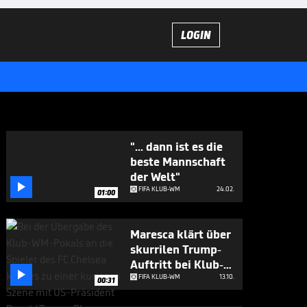
LOGIN
"... dann ist es die
beste Mannschaft
der Welt"

FIFA KLUB-WM
24.02.
01:00
Maresca klärt über
skurrilen Trump-
Auftritt bei Klub-

WM auf
FIFA KLUB-WM
13.10.
00:31