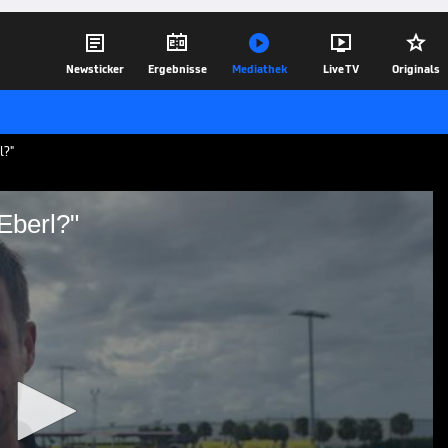





Newsticker
Ergebnisse
Mediathek
Live TV
Originals
l?"
Eberl?"
 mit Max Eberl?"
 spricht über die aktuelle Situation im
ge hält sich über einen Gittens-Transfer
ber dennoch einige Abgänge forcieren.
23.06.25