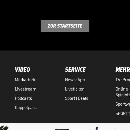
ZUR STARTSEITE
VIDEO
SERVICE
MEHR
Mediathek
News-App
TV-Pr
Livestream
Liveticker
Online
Spielo
Podcasts
Sport1 Deals
Sportw
Doppelpass
SPORT1