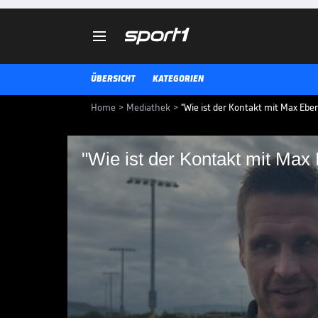

ÜBERSICHT
KATEGORIEN
Home
>
Mediathek
>
"Wie ist der Kontakt mit Max Eber
"Wie ist der Kontakt mit Max 
"Wie ist der Kontakt
BVB-Sportdirektor Sebastian Kehl
Kader der Borussia. Der 45-Jähri
zu den Bayern bedeckt, möchte a
FIFA KLUB-WM