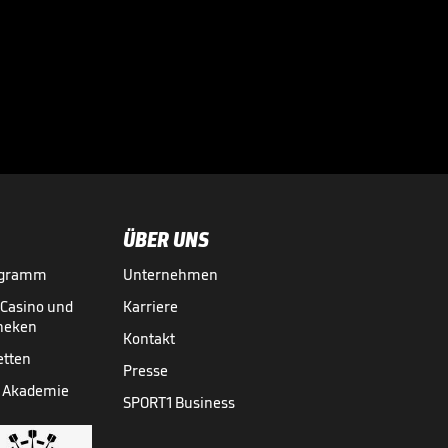
zur Skandal-Szene

FIFA KLUB-WM
14.07.
00:32
ÜBER UNS
ogramm
Unternehmen
-Casino und
Karriere
theken
Kontakt
etten
Presse
 Akademie
SPORT1 Business