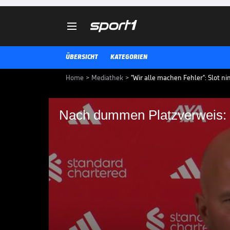

ÜBERSICHT
KATEGORIEN
Home
>
Mediathek
>
"Wir alle machen Fehler": Slot n
Nach dummen Platzverweis: S
Nach dummen Platzve
Liverpool-Trainer Arne Slot nim
Gelb-Roten Karte in Schutz und l