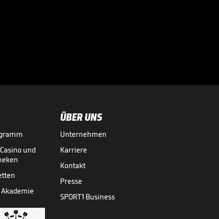
"Ich fand den
Trainerwechsel
ehrlich gesagt gut"

05.08.
00:58
ÜBER UNS
ogramm
Unternehmen
-Casino und
Karriere
theken
Kontakt
etten
Presse
 Akademie
SPORT1 Business