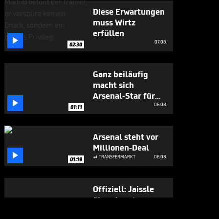
Diese Erwartungen
muss Wirtz
erfüllen

07.08.
02:30
Ganz beiläufig
macht sich
Arsenal-Star für

Vini Jr. stark
06.08.
01:11
Arsenal steht vor
Millionen-Deal

TRANSFERMARKT
06.08.

01:19
Offiziell: Jaissle
übernimmt
Newcastle
