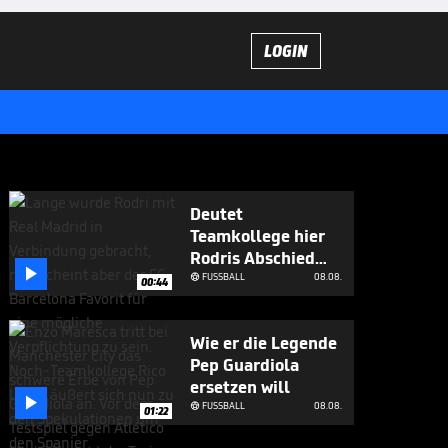
LOGIN
Deutet
Teamkollege hier
Rodris Abschied

an?
FUSSBALL
08.08.

00:44
Wie er die Legende
Pep Guardiola
ersetzen will

FUSSBALL
08.08.

01:22