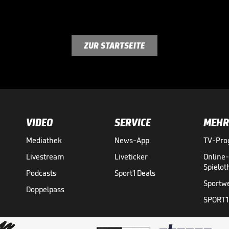
ZUR STARTSEITE
VIDEO
SERVICE
MEHR
Mediathek
News-App
TV-Pr
Livestream
Liveticker
Online
Spielo
Podcasts
Sport1 Deals
Sportw
Doppelpass
SPORT1