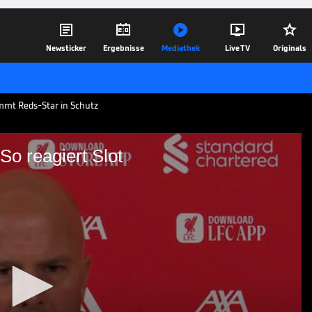





Newsticker
Ergebnisse
Mediathek
Live TV
Originals
immt Reds-Star in Schutz
o reagiert Slot
rweis: So reagiert Slot
mt Stürmer Hugo Ekitiké nach dessen
obt ihn in den höchsten Tönen.
26.09.25