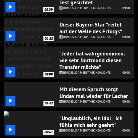
Test gesichtet
1

minute,
BUNDESLIGA MEDIATHEK HIGHLIGHTS
09.08.
00:39
14
seconds
Dieser Bayern-Star "reitet
auf der Welle des Erfolgs"

BUNDESLIGA MEDIATHEK HIGHLIGHTS
09.08.
00:52
"Jeder hat wahrgenommen,
wie sehr Dortmund diesen
Transfer möchte"

BUNDESLIGA MEDIATHEK HIGHLIGHTS
09.08.
02:08
Mit diesem Spruch sorgt
Undav mal wieder für Lacher

BUNDESLIGA MEDIATHEK HIGHLIGHTS
09.08.
03:02
"Unglaublich, ein Idol - ich
fühle mich sehr geehrt"

BUNDESLIGA MEDIATHEK HIGHLIGHTS
09.08.
00:43